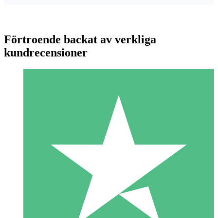
Förtroende backat av verkliga
kundrecensioner
Individuella Kreditpaket
Betala per användning med nedladdningskrediter. Inget
månatligt åtagande krävs.
1 Nedladdningar
10
US$
00