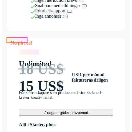
Ingen attribution krävs
Snabbare nedladdningar
Prioritetssupport
Inga annonser
Nu på rea!
Nu på rea!
Unlimited
18 US$
USD per månad
faktureras årligen
15 US$
För större skapare som producerar i stor skala och
kräver kreativ frihet
7 dagars gratis provperiod
Allt i Starter, plus: