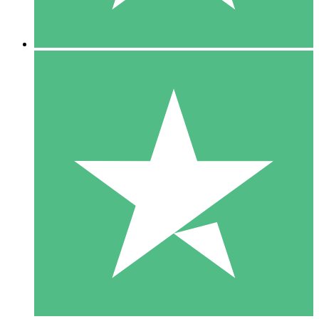
5 Nedladdningar
15
US$
00
10 Nedladdningar
20
US$
00