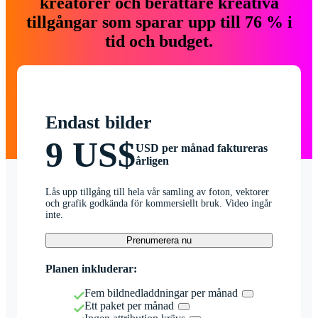
kreatörer och berättare kreativa
tillgångar som sparar upp till 76 % i
tid och budget.
Endast bilder
9 US$
USD per månad faktureras
årligen
Lås upp tillgång till hela vår samling av foton, vektorer
och grafik godkända för kommersiellt bruk. Video ingår
inte.
Prenumerera nu
Planen inkluderar:
Fem bildnedladdningar per månad
Ett paket per månad