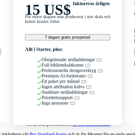
faktureras årligen
15 US$
För större skapare som producerar i stor skala och
kräver kreativ frihet
7 dagars gratis provperiod
Allt i Starter, plus:
Obegränsade nedladdningar
Full biblioteksåtkomst
Professionella designverktyg
Premium AI-funktioner
Ett paket per månad
Ingen attribution krävs
Snabbare nedladdningar
Prioritetssupport
Inga annonser
Vill du inte prenumerera?
Se fler köpalternativ
r inkluderar vår
Pro Standard-licens
och är för åtkomst för en enda anvä