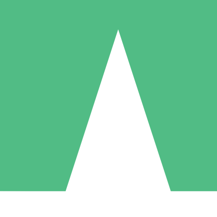
Individuella Kreditpaket
la per användning med nedladdningskrediter. Inget månatligt åtagande k
1 Nedladdningar
5 Nedladdningar
10 Nedladdningar
10
15
20
US$
00
US$
00
US$
00