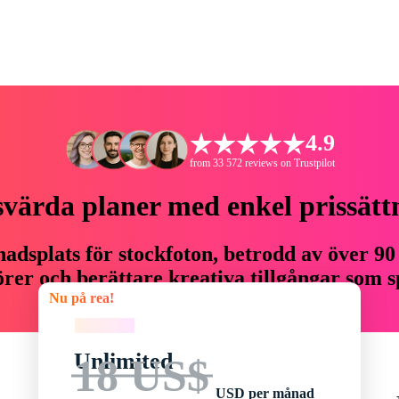
4.9
from 33 572 reviews on Trustpilot
svärda planer med enkel prissätt
adsplats för stockfoton, betrodd av över 90
er och berättare kreativa tillgångar som sp
Nu på rea!
budget.
Nu på rea!
Unlimited
18 US$
USD per månad