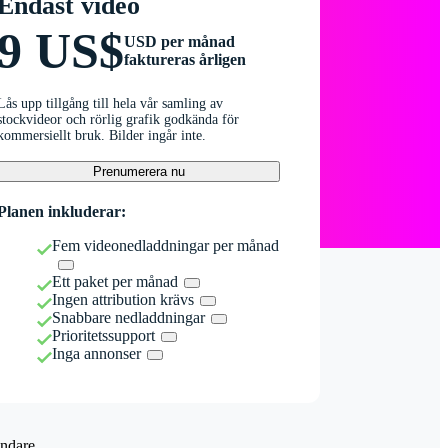
Endast video
9 US$
USD per månad
faktureras årligen
Lås upp tillgång till hela vår samling av
stockvideor och rörlig grafik godkända för
kommersiellt bruk. Bilder ingår inte.
Prenumerera nu
Planen inkluderar:
Fem videonedladdningar per månad
Ett paket per månad
Ingen attribution krävs
Snabbare nedladdningar
Prioritetssupport
Inga annonser
ndare.