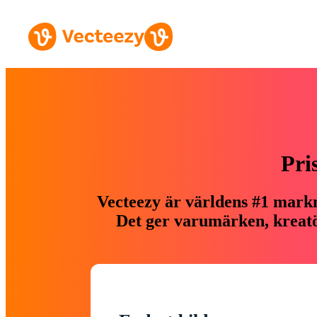
Pri
Vecteezy är världens #1 markn
Det ger varumärken, kreatör