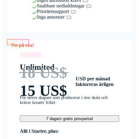
Ingen attribution krävs
Snabbare nedladdningar
Prioritetssupport
Inga annonser
Nu på rea!
Nu på rea!
Unlimited
18 US$
USD per månad
faktureras årligen
15 US$
För större skapare som producerar i stor skala och
kräver kreativ frihet
7 dagars gratis provperiod
Allt i Starter, plus: