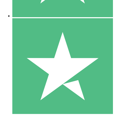
5 Nedladdningar
15
US$
00
10 Nedladdningar
20
US$
00