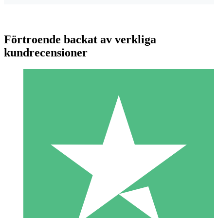
Förtroende backat av verkliga
kundrecensioner
Individuella Kreditpaket
Betala per användning med nedladdningskrediter. Inget
månatligt åtagande krävs.
1 Nedladdningar
10
US$
00