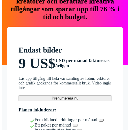
kreatörer och berättare kreativa
tillgångar som sparar upp till 76 % i
tid och budget.
Endast bilder
9 US$
USD per månad faktureras
årligen
Lås upp tillgång till hela vår samling av foton, vektorer
och grafik godkända för kommersiellt bruk. Video ingår
inte.
Prenumerera nu
Planen inkluderar:
Fem bildnedladdningar per månad
Ett paket per månad