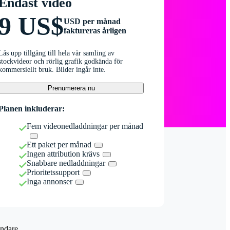
Endast video
9 US$
USD per månad
faktureras årligen
Lås upp tillgång till hela vår samling av
stockvideor och rörlig grafik godkända för
kommersiellt bruk. Bilder ingår inte.
Prenumerera nu
Planen inkluderar:
Fem videonedladdningar per månad
Ett paket per månad
Ingen attribution krävs
Snabbare nedladdningar
Prioritetssupport
Inga annonser
ndare.