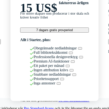
faktureras årligen
15 US$
För större skapare som producerar i stor skala och
kräver kreativ frihet
7 dagars gratis provperiod
Allt i Starter, plus:
Obegränsade nedladdningar
Full biblioteksåtkomst
Professionella designverktyg
Premium AI-funktioner
Ett paket per månad
Ingen attribution krävs
Snabbare nedladdningar
Prioritetssupport
Inga annonser
Vill du inte prenumerera?
Se fler köpalternativ
r inkluderar vår
Pro Standard-licens
och är för åtkomst för en enda anvä