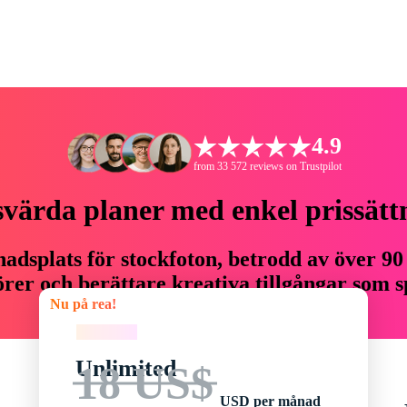
4.9
from 33 572 reviews on Trustpilot
svärda planer med enkel prissätt
adsplats för stockfoton, betrodd av över 90
er och berättare kreativa tillgångar som sp
Nu på rea!
budget.
Nu på rea!
Unlimited
18 US$
USD per månad