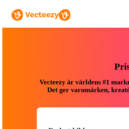
Pri
Vecteezy är världens #1 markn
Det ger varumärken, kreatör