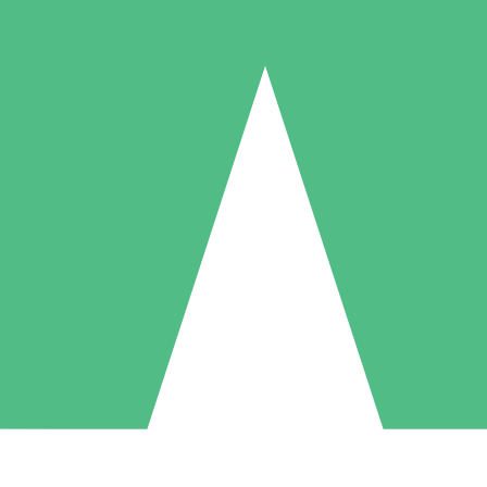
Individuella Kreditpaket
la per användning med nedladdningskrediter. Inget månatligt åtagande k
1 Nedladdningar
5 Nedladdningar
10 Nedladdningar
10
15
20
US$
00
US$
00
US$
00