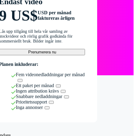
Endast video
9 US$
USD per månad
faktureras årligen
Lås upp tillgång till hela vår samling av
stockvideor och rörlig grafik godkända för
kommersiellt bruk. Bilder ingår inte.
Prenumerera nu
Planen inkluderar:
Fem videonedladdningar per månad
Ett paket per månad
Ingen attribution krävs
Snabbare nedladdningar
Prioritetssupport
Inga annonser
ndare.