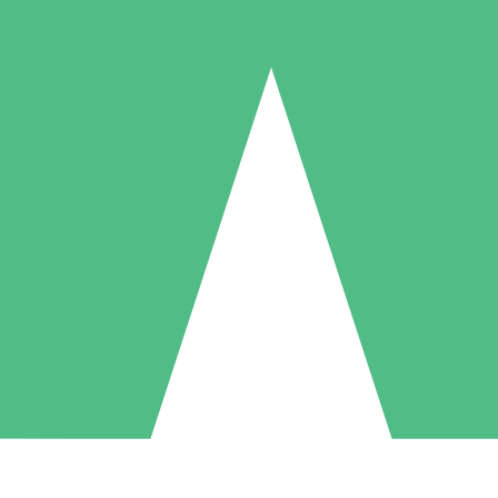
Individuella Kreditpaket
la per användning med nedladdningskrediter. Inget månatligt åtagande k
1 Nedladdningar
5 Nedladdningar
10 Nedladdningar
10
15
20
US$
00
US$
00
US$
00