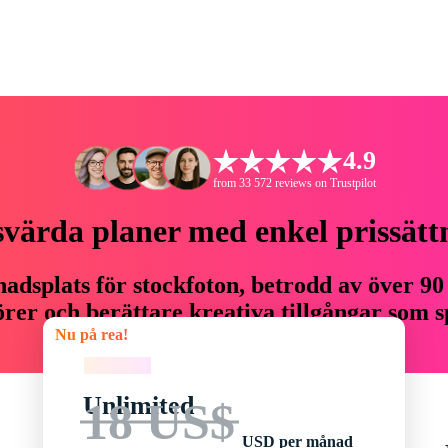
4.9
from 33 572 reviews on Trustpilot
svärda planer med enkel prissätt
adsplats för stockfoton, betrodd av över 90
er och berättare kreativa tillgångar som sp
Nu på rea!
budget.
Nu på rea!
Unlimited
18 US$
USD per månad