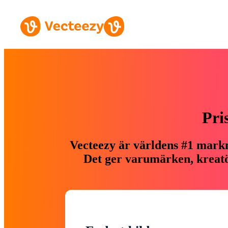
Pri
Vecteezy är världens #1 markn
Det ger varumärken, kreatör