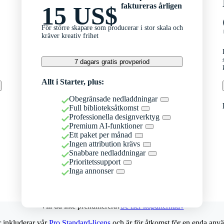
faktureras årligen
15 US$
För större skapare som producerar i stor skala och
kräver kreativ frihet
7 dagars gratis provperiod
Allt i Starter, plus:
Obegränsade nedladdningar
Full biblioteksåtkomst
Professionella designverktyg
Premium AI-funktioner
Ett paket per månad
Ingen attribution krävs
Snabbare nedladdningar
Prioritetssupport
Inga annonser
Vill du inte prenumerera?
Se fler köpalternativ
r inkluderar vår
Pro Standard-licens
och är för åtkomst för en enda anvä