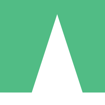
Individuella Kreditpaket
la per användning med nedladdningskrediter. Inget månatligt åtagande k
1 Nedladdningar
5 Nedladdningar
10 Nedladdningar
10
15
20
US$
00
US$
00
US$
00