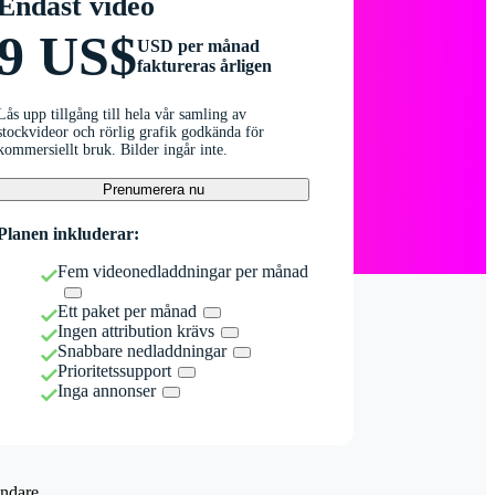
Endast video
9 US$
USD per månad
faktureras årligen
Lås upp tillgång till hela vår samling av
stockvideor och rörlig grafik godkända för
kommersiellt bruk. Bilder ingår inte.
Prenumerera nu
Planen inkluderar:
Fem videonedladdningar per månad
Ett paket per månad
Ingen attribution krävs
Snabbare nedladdningar
Prioritetssupport
Inga annonser
ndare.