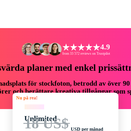
4.9
from 33 572 reviews on Trustpilot
svärda planer med enkel prissätt
adsplats för stockfoton, betrodd av över 90
er och berättare kreativa tillgångar som sp
Nu på rea!
budget.
Nu på rea!
Unlimited
18 US$
USD per månad