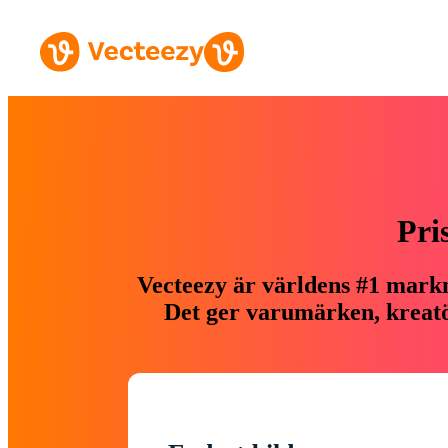
Pri
Vecteezy är världens #1 markn
Det ger varumärken, kreatör