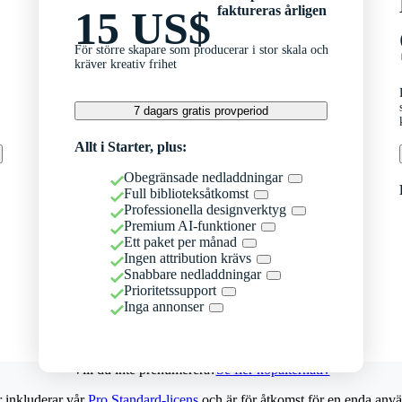
faktureras årligen
15 US$
För större skapare som producerar i stor skala och
kräver kreativ frihet
7 dagars gratis provperiod
Allt i Starter, plus:
Obegränsade nedladdningar
Full biblioteksåtkomst
Professionella designverktyg
Premium AI-funktioner
Ett paket per månad
Ingen attribution krävs
Snabbare nedladdningar
Prioritetssupport
Inga annonser
Vill du inte prenumerera?
Se fler köpalternativ
r inkluderar vår
Pro Standard-licens
och är för åtkomst för en enda anvä