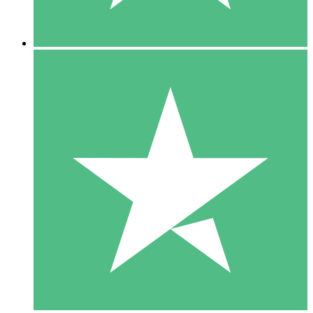
5 Nedladdningar
15
US$
00
10 Nedladdningar
20
US$
00