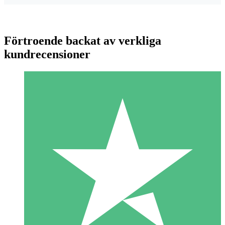
Förtroende backat av verkliga
kundrecensioner
Individuella Kreditpaket
Betala per användning med nedladdningskrediter. Inget
månatligt åtagande krävs.
1 Nedladdningar
10
US$
00