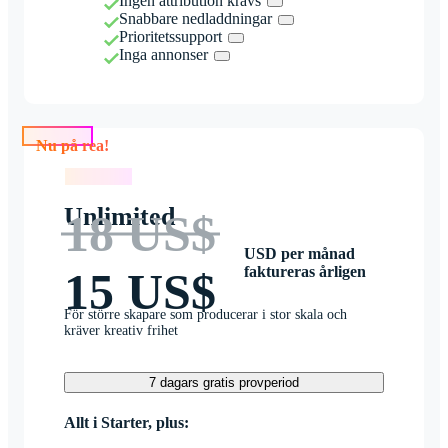
Ingen attribution krävs
Snabbare nedladdningar
Prioritetssupport
Inga annonser
Nu på rea!
Nu på rea!
Unlimited
18 US$
USD per månad
faktureras årligen
15 US$
För större skapare som producerar i stor skala och
kräver kreativ frihet
7 dagars gratis provperiod
Allt i Starter, plus: