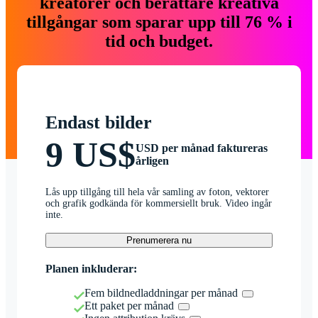
kreatörer och berättare kreativa
tillgångar som sparar upp till 76 % i
tid och budget.
Endast bilder
9 US$
USD per månad faktureras
årligen
Lås upp tillgång till hela vår samling av foton, vektorer
och grafik godkända för kommersiellt bruk. Video ingår
inte.
Prenumerera nu
Planen inkluderar:
Fem bildnedladdningar per månad
Ett paket per månad