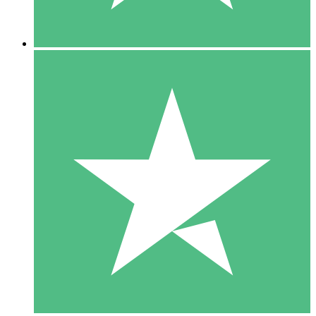
5 Nedladdningar
15
US$
00
10 Nedladdningar
20
US$
00