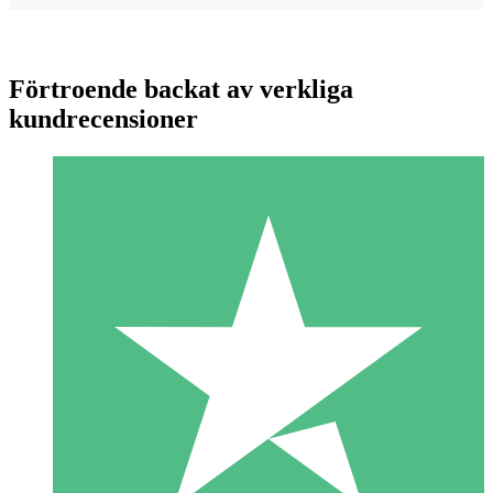
Förtroende backat av verkliga
kundrecensioner
Individuella Kreditpaket
Betala per användning med nedladdningskrediter. Inget
månatligt åtagande krävs.
1 Nedladdningar
10
US$
00