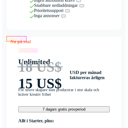
Ingen attribution krävs
Snabbare nedladdningar
Prioritetssupport
Inga annonser
Nu på rea!
Nu på rea!
Unlimited
18 US$
USD per månad
faktureras årligen
15 US$
För större skapare som producerar i stor skala och
kräver kreativ frihet
7 dagars gratis provperiod
Allt i Starter, plus: