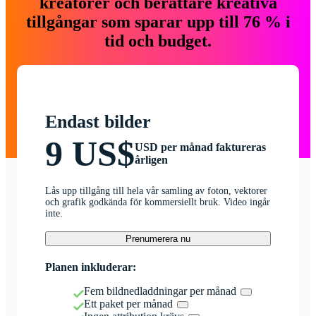
kreatörer och berättare kreativa
tillgångar som sparar upp till 76 % i
tid och budget.
Endast bilder
9 US$
USD per månad faktureras
årligen
Lås upp tillgång till hela vår samling av foton, vektorer
och grafik godkända för kommersiellt bruk. Video ingår
inte.
Prenumerera nu
Planen inkluderar:
Fem bildnedladdningar per månad
Ett paket per månad