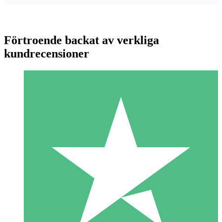
Förtroende backat av verkliga
kundrecensioner
Individuella Kreditpaket
Betala per användning med nedladdningskrediter. Inget
månatligt åtagande krävs.
1 Nedladdningar
10
US$
00