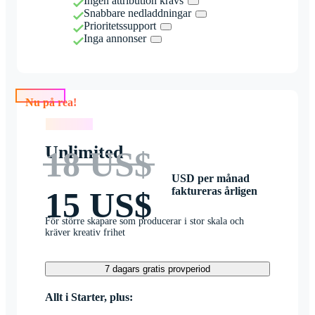
Ingen attribution krävs
Snabbare nedladdningar
Prioritetssupport
Inga annonser
Nu på rea!
Nu på rea!
Unlimited
18 US$
USD per månad
faktureras årligen
15 US$
För större skapare som producerar i stor skala och
kräver kreativ frihet
7 dagars gratis provperiod
Allt i Starter, plus: