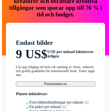
kreatörer och berättare kreativa
tillgångar som sparar upp till 76 % i
tid och budget.
Endast bilder
9 US$
USD per månad faktureras
årligen
Lås upp tillgång till hela vår samling av foton, vektorer
och grafik godkända för kommersiellt bruk. Video ingår
inte.
Prenumerera nu
Planen inkluderar:
Fem bildnedladdningar per månad
Ett paket per månad