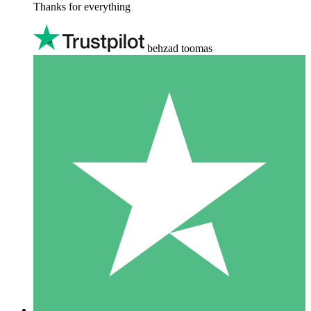
Thanks for everything
behzad toomas