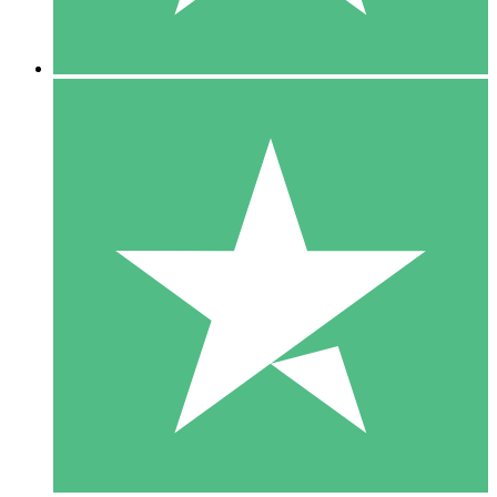
5 Nedladdningar
15
US$
00
10 Nedladdningar
20
US$
00