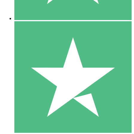
5 Nedladdningar
15
US$
00
10 Nedladdningar
20
US$
00