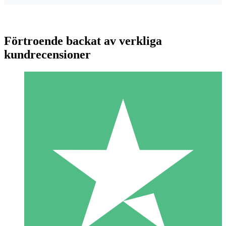
Förtroende backat av verkliga
kundrecensioner
Individuella Kreditpaket
Betala per användning med nedladdningskrediter. Inget
månatligt åtagande krävs.
1 Nedladdningar
10
US$
00