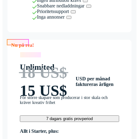
Ingen attribution krävs
Snabbare nedladdningar
Prioritetssupport
Inga annonser
Nu på rea!
Nu på rea!
Unlimited
18 US$
USD per månad
faktureras årligen
15 US$
För större skapare som producerar i stor skala och
kräver kreativ frihet
7 dagars gratis provperiod
Allt i Starter, plus: