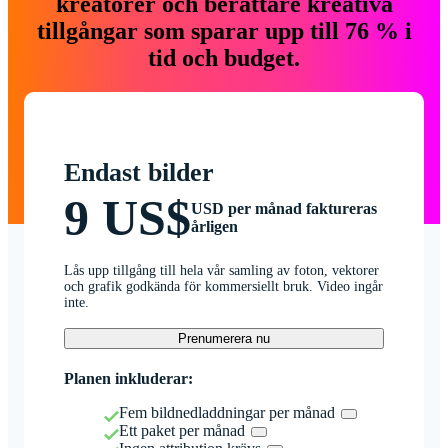
kreatörer och berättare kreativa
tillgångar som sparar upp till 76 % i
tid och budget.
Endast bilder
9 US$
USD per månad faktureras
årligen
Lås upp tillgång till hela vår samling av foton, vektorer
och grafik godkända för kommersiellt bruk. Video ingår
inte.
Prenumerera nu
Planen inkluderar:
Fem bildnedladdningar per månad
Ett paket per månad