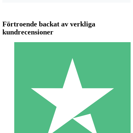
Förtroende backat av verkliga
kundrecensioner
Individuella Kreditpaket
Betala per användning med nedladdningskrediter. Inget
månatligt åtagande krävs.
1 Nedladdningar
10
US$
00