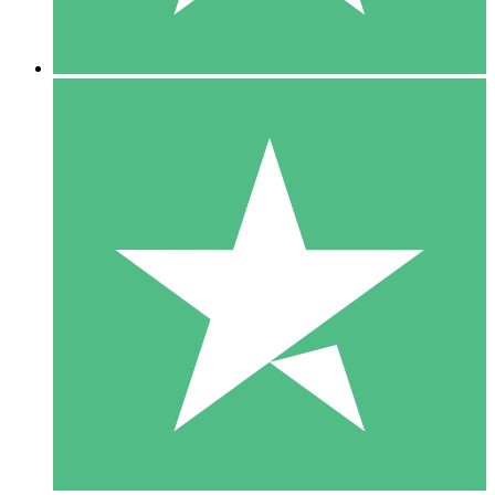
5 Nedladdningar
15
US$
00
10 Nedladdningar
20
US$
00