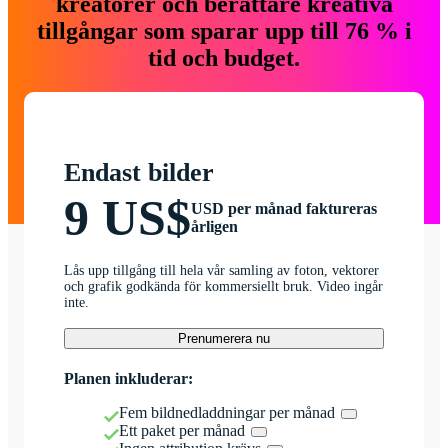
kreatörer och berättare kreativa
tillgångar som sparar upp till 76 % i
tid och budget.
Endast bilder
9 US$
USD per månad faktureras
årligen
Lås upp tillgång till hela vår samling av foton, vektorer
och grafik godkända för kommersiellt bruk. Video ingår
inte.
Prenumerera nu
Planen inkluderar:
Fem bildnedladdningar per månad
Ett paket per månad