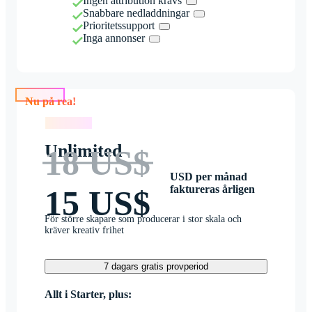
Ingen attribution krävs
Snabbare nedladdningar
Prioritetssupport
Inga annonser
Nu på rea!
Nu på rea!
Unlimited
18 US$
USD per månad
faktureras årligen
15 US$
För större skapare som producerar i stor skala och
kräver kreativ frihet
7 dagars gratis provperiod
Allt i Starter, plus: