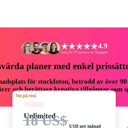
4.9
from 33 572 reviews on Trustpilot
svärda planer med enkel prissätt
adsplats för stockfoton, betrodd av över 90
er och berättare kreativa tillgångar som sp
Nu på rea!
budget.
Nu på rea!
Unlimited
18 US$
USD per månad