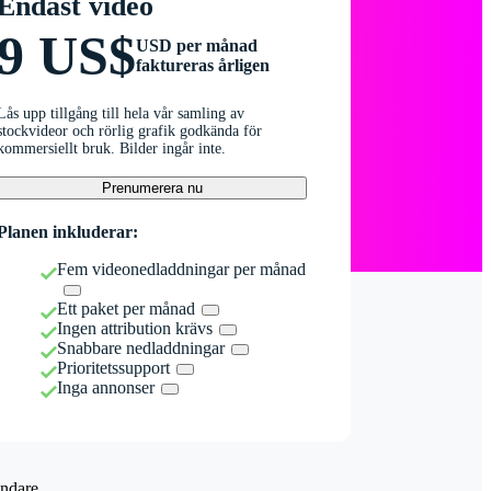
Endast video
9 US$
USD per månad
faktureras årligen
Lås upp tillgång till hela vår samling av
stockvideor och rörlig grafik godkända för
kommersiellt bruk. Bilder ingår inte.
Prenumerera nu
Planen inkluderar:
Fem videonedladdningar per månad
Ett paket per månad
Ingen attribution krävs
Snabbare nedladdningar
Prioritetssupport
Inga annonser
ndare.