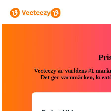
Pri
Vecteezy är världens #1 markn
Det ger varumärken, kreatör