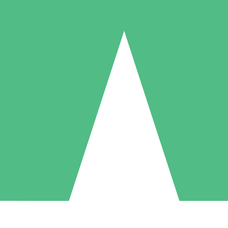
Individuella Kreditpaket
la per användning med nedladdningskrediter. Inget månatligt åtagande k
1 Nedladdningar
5 Nedladdningar
10 Nedladdningar
10
15
20
US$
00
US$
00
US$
00