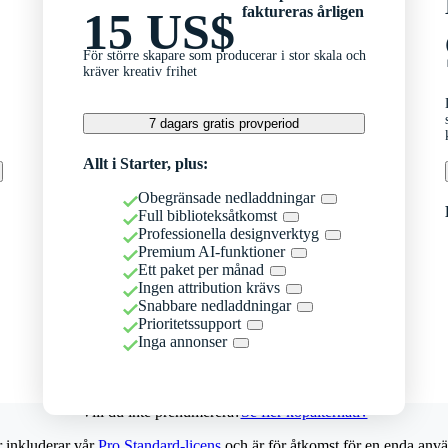
faktureras årligen
15 US$
För större skapare som producerar i stor skala och
kräver kreativ frihet
7 dagars gratis provperiod
Allt i Starter, plus:
Obegränsade nedladdningar
Full biblioteksåtkomst
Professionella designverktyg
Premium AI-funktioner
Ett paket per månad
Ingen attribution krävs
Snabbare nedladdningar
Prioritetssupport
Inga annonser
Vill du inte prenumerera?
Se fler köpalternativ
r inkluderar vår
Pro Standard-licens
och är för åtkomst för en enda anvä