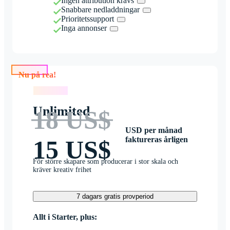
Ingen attribution krävs
Snabbare nedladdningar
Prioritetssupport
Inga annonser
Nu på rea!
Nu på rea!
Unlimited
18 US$
USD per månad
faktureras årligen
15 US$
För större skapare som producerar i stor skala och
kräver kreativ frihet
7 dagars gratis provperiod
Allt i Starter, plus: