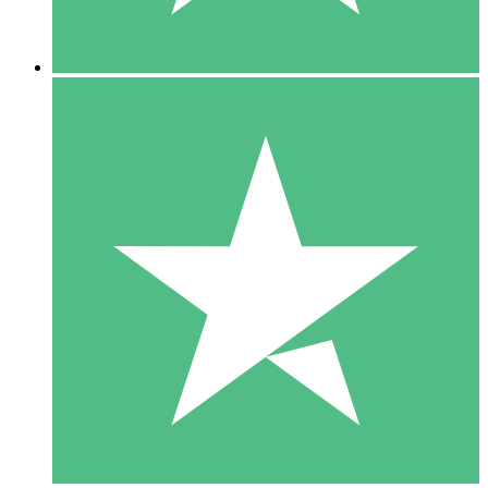
5 Nedladdningar
15
US$
00
10 Nedladdningar
20
US$
00