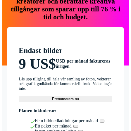
kreatörer och berättare kreativa
tillgångar som sparar upp till 76 % i
tid och budget.
Endast bilder
9 US$
USD per månad faktureras
årligen
Lås upp tillgång till hela vår samling av foton, vektorer
och grafik godkända för kommersiellt bruk. Video ingår
inte.
Prenumerera nu
Planen inkluderar:
Fem bildnedladdningar per månad
Ett paket per månad