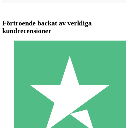
Förtroende backat av verkliga
kundrecensioner
Individuella Kreditpaket
Betala per användning med nedladdningskrediter. Inget
månatligt åtagande krävs.
1 Nedladdningar
10
US$
00