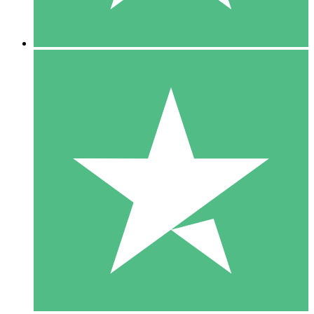
5 Nedladdningar
15
US$
00
10 Nedladdningar
20
US$
00