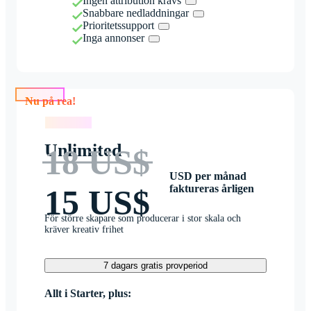
Ingen attribution krävs
Snabbare nedladdningar
Prioritetssupport
Inga annonser
Nu på rea!
Nu på rea!
Unlimited
18 US$
USD per månad
faktureras årligen
15 US$
För större skapare som producerar i stor skala och
kräver kreativ frihet
7 dagars gratis provperiod
Allt i Starter, plus: