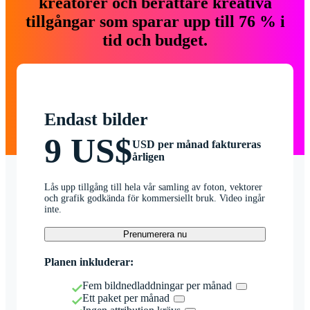
kreatörer och berättare kreativa
tillgångar som sparar upp till 76 % i
tid och budget.
Endast bilder
9 US$
USD per månad faktureras
årligen
Lås upp tillgång till hela vår samling av foton, vektorer
och grafik godkända för kommersiellt bruk. Video ingår
inte.
Prenumerera nu
Planen inkluderar:
Fem bildnedladdningar per månad
Ett paket per månad