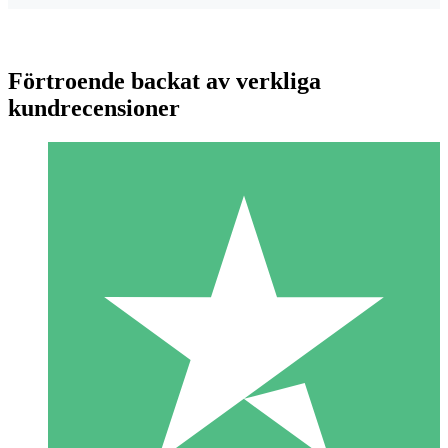
Förtroende backat av verkliga
kundrecensioner
Individuella Kreditpaket
Betala per användning med nedladdningskrediter. Inget
månatligt åtagande krävs.
1 Nedladdningar
10
US$
00