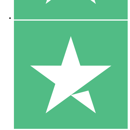
5 Nedladdningar
15
US$
00
10 Nedladdningar
20
US$
00