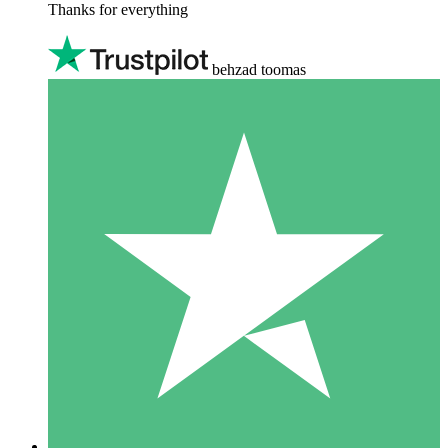
Thanks for everything
behzad toomas