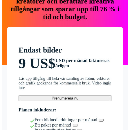
kreatörer och berättare kreativa
tillgångar som sparar upp till 76 % i
tid och budget.
Endast bilder
9 US$
USD per månad faktureras
årligen
Lås upp tillgång till hela vår samling av foton, vektorer
och grafik godkända för kommersiellt bruk. Video ingår
inte.
Prenumerera nu
Planen inkluderar:
Fem bildnedladdningar per månad
Ett paket per månad