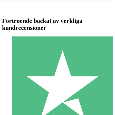
Förtroende backat av verkliga
kundrecensioner
Individuella Kreditpaket
Betala per användning med nedladdningskrediter. Inget
månatligt åtagande krävs.
1 Nedladdningar
10
US$
00