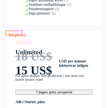
Ingen attribution krävs
Snabbare nedladdningar
Prioritetssupport
Inga annonser
Nu på rea!
Nu på rea!
Unlimited
18 US$
USD per månad
faktureras årligen
15 US$
För större skapare som producerar i stor skala och
kräver kreativ frihet
7 dagars gratis provperiod
Allt i Starter, plus: