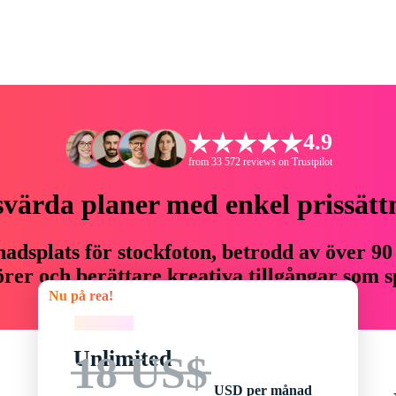
4.9
from 33 572 reviews on Trustpilot
svärda planer med enkel prissätt
adsplats för stockfoton, betrodd av över 90
er och berättare kreativa tillgångar som sp
Nu på rea!
budget.
Nu på rea!
Unlimited
18 US$
USD per månad