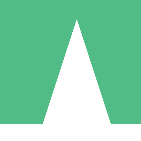
Individuella Kreditpaket
la per användning med nedladdningskrediter. Inget månatligt åtagande k
1 Nedladdningar
5 Nedladdningar
10 Nedladdningar
10
15
20
US$
00
US$
00
US$
00