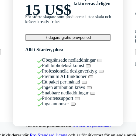
faktureras årligen
15 US$
För större skapare som producerar i stor skala och
kräver kreativ frihet
7 dagars gratis provperiod
Allt i Starter, plus:
Obegränsade nedladdningar
Full biblioteksåtkomst
Professionella designverktyg
Premium AI-funktioner
Ett paket per månad
Ingen attribution krävs
Snabbare nedladdningar
Prioritetssupport
Inga annonser
Vill du inte prenumerera?
Se fler köpalternativ
r inkluderar vår
Pro Standard-licens
och är för åtkomst för en enda anvä