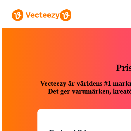
Pri
Vecteezy är världens #1 markn
Det ger varumärken, kreatör