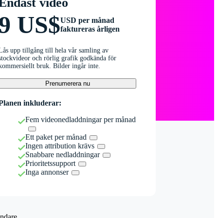
Endast video
9 US$
USD per månad
faktureras årligen
Lås upp tillgång till hela vår samling av
stockvideor och rörlig grafik godkända för
kommersiellt bruk. Bilder ingår inte.
Prenumerera nu
Planen inkluderar:
Fem videonedladdningar per månad
Ett paket per månad
Ingen attribution krävs
Snabbare nedladdningar
Prioritetssupport
Inga annonser
ndare.