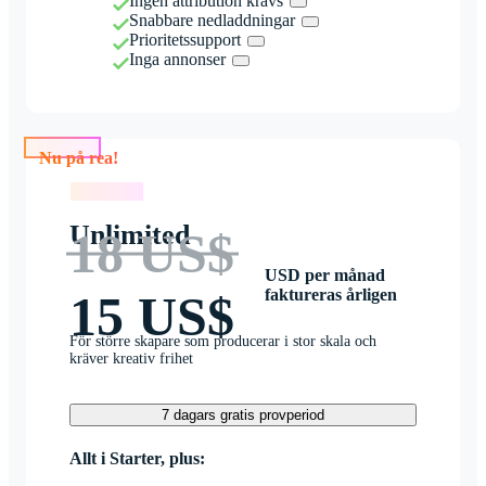
Ingen attribution krävs
Snabbare nedladdningar
Prioritetssupport
Inga annonser
Nu på rea!
Nu på rea!
Unlimited
18 US$
USD per månad
faktureras årligen
15 US$
För större skapare som producerar i stor skala och
kräver kreativ frihet
7 dagars gratis provperiod
Allt i Starter, plus: