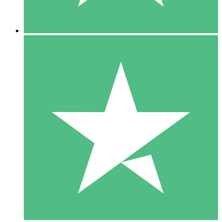
5 Nedladdningar
15
US$
00
10 Nedladdningar
20
US$
00