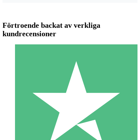
Förtroende backat av verkliga
kundrecensioner
Individuella Kreditpaket
Betala per användning med nedladdningskrediter. Inget
månatligt åtagande krävs.
1 Nedladdningar
10
US$
00