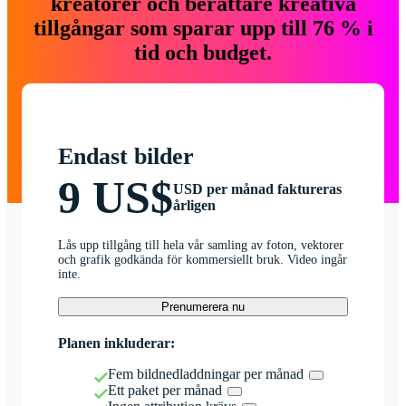
kreatörer och berättare kreativa
tillgångar som sparar upp till 76 % i
tid och budget.
Endast bilder
9 US$
USD per månad faktureras
årligen
Lås upp tillgång till hela vår samling av foton, vektorer
och grafik godkända för kommersiellt bruk. Video ingår
inte.
Prenumerera nu
Planen inkluderar:
Fem bildnedladdningar per månad
Ett paket per månad