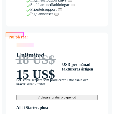
Ingen attribution krävs
Snabbare nedladdningar
Prioritetssupport
Inga annonser
Nu på rea!
Nu på rea!
Unlimited
18 US$
USD per månad
faktureras årligen
15 US$
För större skapare som producerar i stor skala och
kräver kreativ frihet
7 dagars gratis provperiod
Allt i Starter, plus: