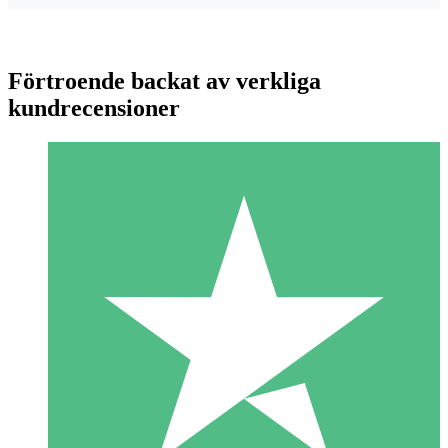
Förtroende backat av verkliga
kundrecensioner
Individuella Kreditpaket
Betala per användning med nedladdningskrediter. Inget
månatligt åtagande krävs.
1 Nedladdningar
10
US$
00