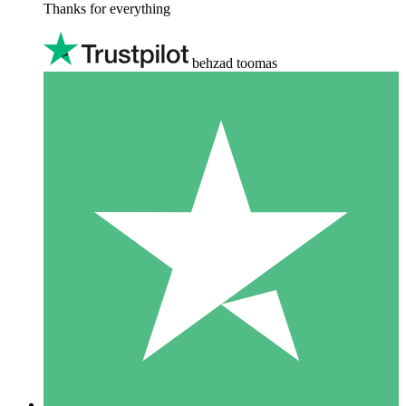
Thanks for everything
behzad toomas