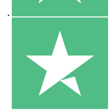
5 Nedladdningar
15
US$
00
10 Nedladdningar
20
US$
00