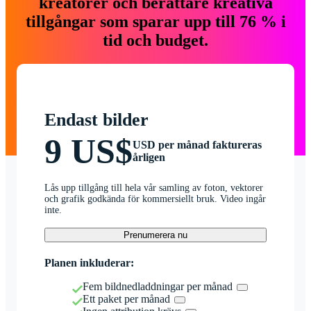
kreatörer och berättare kreativa
tillgångar som sparar upp till 76 % i
tid och budget.
Endast bilder
9 US$
USD per månad faktureras
årligen
Lås upp tillgång till hela vår samling av foton, vektorer
och grafik godkända för kommersiellt bruk. Video ingår
inte.
Prenumerera nu
Planen inkluderar:
Fem bildnedladdningar per månad
Ett paket per månad