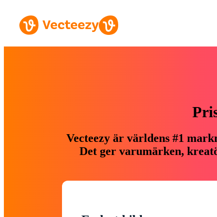
Pri
Vecteezy är världens #1 markn
Det ger varumärken, kreatör