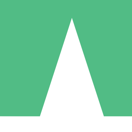
Individuella Kreditpaket
la per användning med nedladdningskrediter. Inget månatligt åtagande k
1 Nedladdningar
5 Nedladdningar
10 Nedladdningar
10
15
20
US$
00
US$
00
US$
00