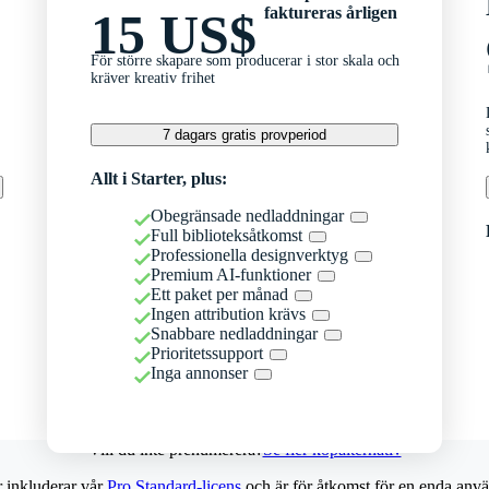
faktureras årligen
15 US$
För större skapare som producerar i stor skala och
kräver kreativ frihet
7 dagars gratis provperiod
Allt i Starter, plus:
Obegränsade nedladdningar
Full biblioteksåtkomst
Professionella designverktyg
Premium AI-funktioner
Ett paket per månad
Ingen attribution krävs
Snabbare nedladdningar
Prioritetssupport
Inga annonser
Vill du inte prenumerera?
Se fler köpalternativ
r inkluderar vår
Pro Standard-licens
och är för åtkomst för en enda anvä