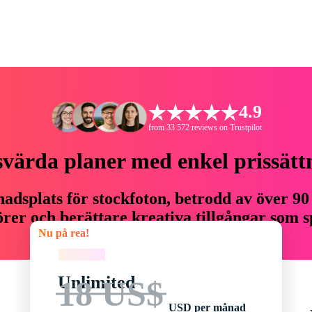
4.9
from 33 572 reviews on Trustpilot
svärda planer med enkel prissätt
adsplats för stockfoton, betrodd av över 90
er och berättare kreativa tillgångar som sp
Nu på rea!
budget.
Nu på rea!
Unlimited
18 US$
USD per månad