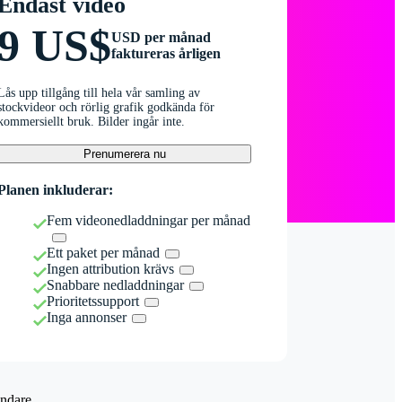
Endast video
9 US$
USD per månad
faktureras årligen
Lås upp tillgång till hela vår samling av
stockvideor och rörlig grafik godkända för
kommersiellt bruk. Bilder ingår inte.
Prenumerera nu
Planen inkluderar:
Fem videonedladdningar per månad
Ett paket per månad
Ingen attribution krävs
Snabbare nedladdningar
Prioritetssupport
Inga annonser
ndare.