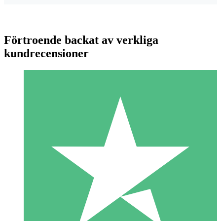
Förtroende backat av verkliga
kundrecensioner
Individuella Kreditpaket
Betala per användning med nedladdningskrediter. Inget
månatligt åtagande krävs.
1 Nedladdningar
10
US$
00