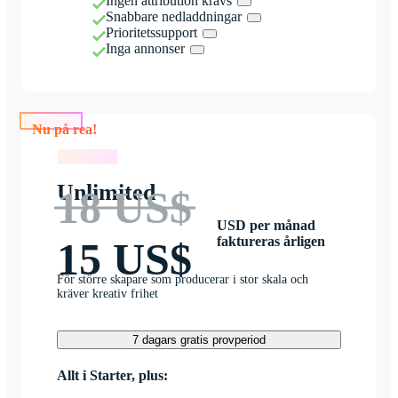
Ingen attribution krävs
Snabbare nedladdningar
Prioritetssupport
Inga annonser
Nu på rea!
Nu på rea!
Unlimited
18 US$
USD per månad
faktureras årligen
15 US$
För större skapare som producerar i stor skala och
kräver kreativ frihet
7 dagars gratis provperiod
Allt i Starter, plus: