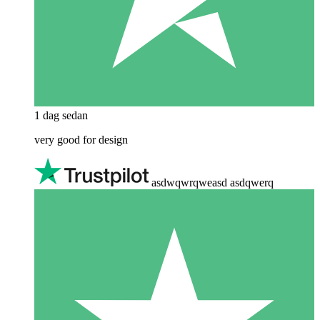
1 dag sedan
very good for design
asdwqwrqweasd asdqwerq