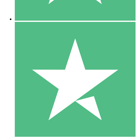
5 Nedladdningar
15
US$
00
10 Nedladdningar
20
US$
00