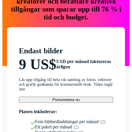
kreatörer och berättare kreativa
tillgångar som sparar upp till 76 % i
tid och budget.
Endast bilder
9 US$
USD per månad faktureras
årligen
Lås upp tillgång till hela vår samling av foton, vektorer
och grafik godkända för kommersiellt bruk. Video ingår
inte.
Prenumerera nu
Planen inkluderar:
Fem bildnedladdningar per månad
Ett paket per månad