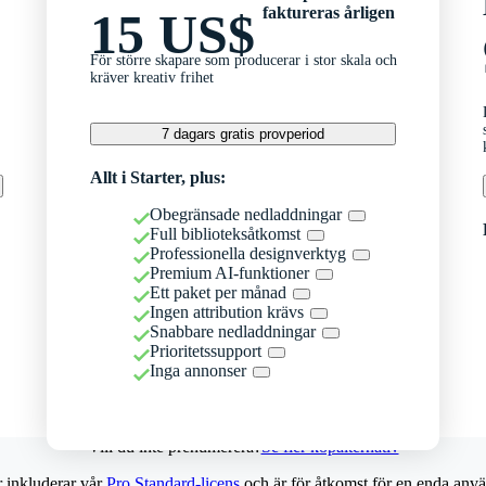
faktureras årligen
15 US$
För större skapare som producerar i stor skala och
kräver kreativ frihet
7 dagars gratis provperiod
Allt i Starter, plus:
Obegränsade nedladdningar
Full biblioteksåtkomst
Professionella designverktyg
Premium AI-funktioner
Ett paket per månad
Ingen attribution krävs
Snabbare nedladdningar
Prioritetssupport
Inga annonser
Vill du inte prenumerera?
Se fler köpalternativ
r inkluderar vår
Pro Standard-licens
och är för åtkomst för en enda anvä