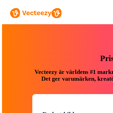
Pri
Vecteezy är världens #1 markn
Det ger varumärken, kreatör