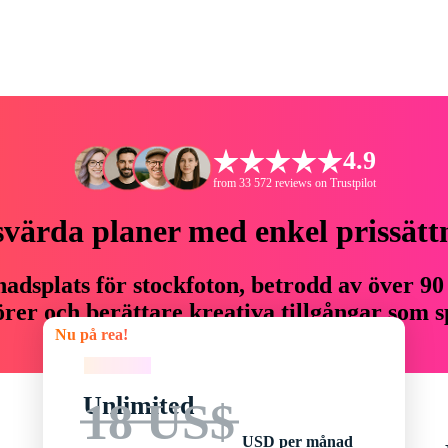
4.9
from 33 572 reviews on Trustpilot
svärda planer med enkel prissätt
adsplats för stockfoton, betrodd av över 90
er och berättare kreativa tillgångar som sp
Nu på rea!
budget.
Nu på rea!
Unlimited
18 US$
USD per månad