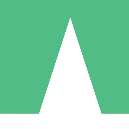
Individuella Kreditpaket
la per användning med nedladdningskrediter. Inget månatligt åtagande k
1 Nedladdningar
5 Nedladdningar
10 Nedladdningar
10
15
20
US$
00
US$
00
US$
00