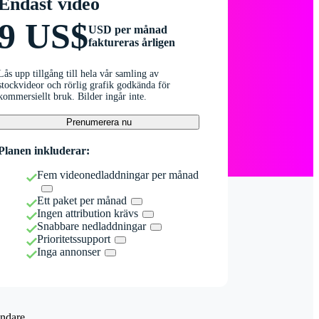
Endast video
9 US$
USD per månad
faktureras årligen
Lås upp tillgång till hela vår samling av
stockvideor och rörlig grafik godkända för
kommersiellt bruk. Bilder ingår inte.
Prenumerera nu
Planen inkluderar:
Fem videonedladdningar per månad
Ett paket per månad
Ingen attribution krävs
Snabbare nedladdningar
Prioritetssupport
Inga annonser
ndare.