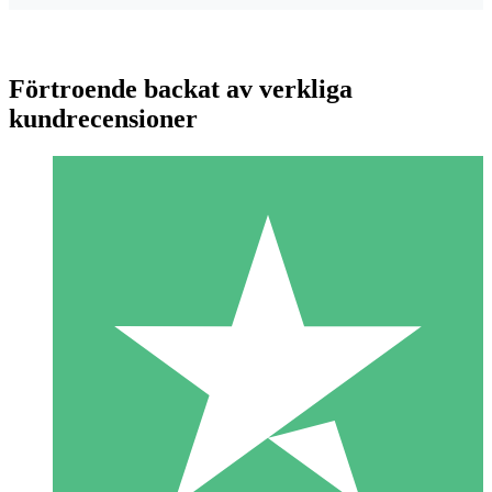
Förtroende backat av verkliga
kundrecensioner
Individuella Kreditpaket
Betala per användning med nedladdningskrediter. Inget
månatligt åtagande krävs.
1 Nedladdningar
10
US$
00