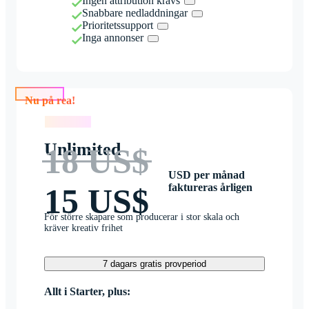
Ingen attribution krävs
Snabbare nedladdningar
Prioritetssupport
Inga annonser
Nu på rea!
Nu på rea!
Unlimited
18 US$
USD per månad
faktureras årligen
15 US$
För större skapare som producerar i stor skala och
kräver kreativ frihet
7 dagars gratis provperiod
Allt i Starter, plus: