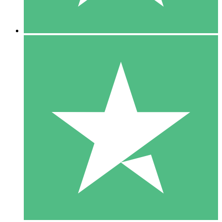
5 Nedladdningar
15
US$
00
10 Nedladdningar
20
US$
00