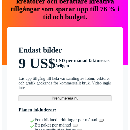
kreatörer och berättare kreativa
tillgångar som sparar upp till 76 % i
tid och budget.
Endast bilder
9 US$
USD per månad faktureras
årligen
Lås upp tillgång till hela vår samling av foton, vektorer
och grafik godkända för kommersiellt bruk. Video ingår
inte.
Prenumerera nu
Planen inkluderar:
Fem bildnedladdningar per månad
Ett paket per månad