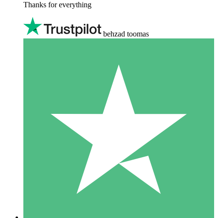
Thanks for everything
behzad toomas