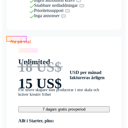
Ingen attribution krävs
Snabbare nedladdningar
Prioritetssupport
Inga annonser
Nu på rea!
Nu på rea!
Unlimited
18 US$
USD per månad
faktureras årligen
15 US$
För större skapare som producerar i stor skala och
kräver kreativ frihet
7 dagars gratis provperiod
Allt i Starter, plus: