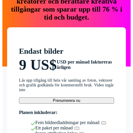
kreatörer och berättare kreativa
tillgångar som sparar upp till 76 % i
tid och budget.
Endast bilder
9 US$
USD per månad faktureras
årligen
Lås upp tillgång till hela vår samling av foton, vektorer
och grafik godkända för kommersiellt bruk. Video ingår
inte.
Prenumerera nu
Planen inkluderar:
Fem bildnedladdningar per månad
Ett paket per månad