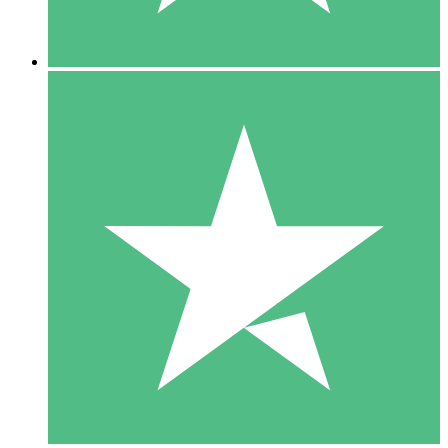
5 Nedladdningar
15
US$
00
10 Nedladdningar
20
US$
00