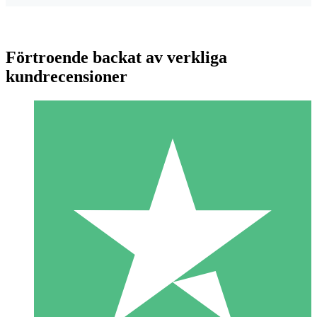
Förtroende backat av verkliga
kundrecensioner
Individuella Kreditpaket
Betala per användning med nedladdningskrediter. Inget
månatligt åtagande krävs.
1 Nedladdningar
10
US$
00