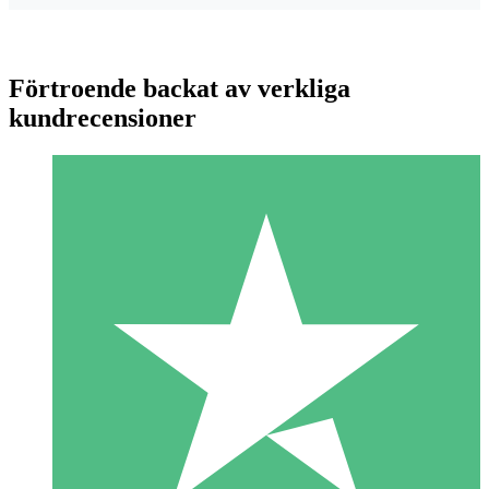
Förtroende backat av verkliga
kundrecensioner
Individuella Kreditpaket
Betala per användning med nedladdningskrediter. Inget
månatligt åtagande krävs.
1 Nedladdningar
10
US$
00