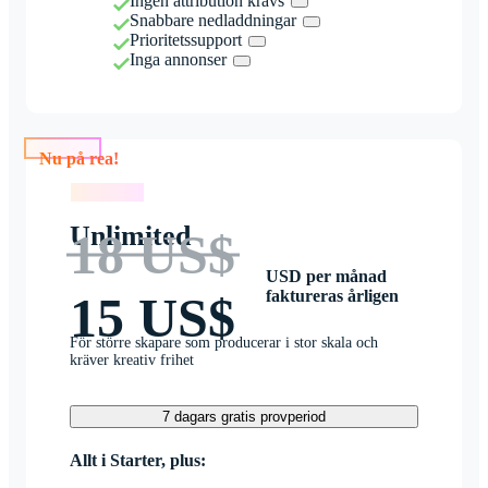
Ingen attribution krävs
Snabbare nedladdningar
Prioritetssupport
Inga annonser
Nu på rea!
Nu på rea!
Unlimited
18 US$
USD per månad
faktureras årligen
15 US$
För större skapare som producerar i stor skala och
kräver kreativ frihet
7 dagars gratis provperiod
Allt i Starter, plus: