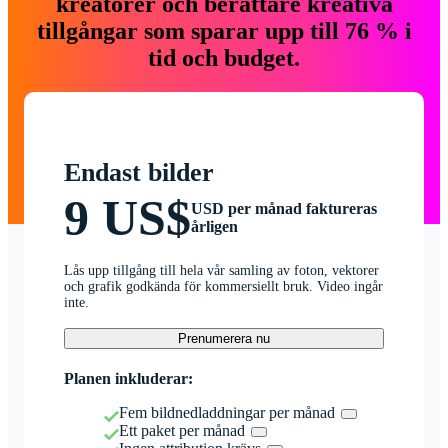
kreatörer och berättare kreativa
tillgångar som sparar upp till 76 % i
tid och budget.
Endast bilder
9 US$
USD per månad faktureras
årligen
Lås upp tillgång till hela vår samling av foton, vektorer
och grafik godkända för kommersiellt bruk. Video ingår
inte.
Prenumerera nu
Planen inkluderar:
Fem bildnedladdningar per månad
Ett paket per månad