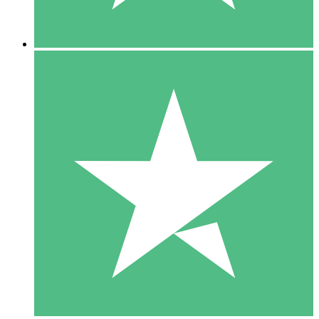
5 Nedladdningar
15
US$
00
10 Nedladdningar
20
US$
00