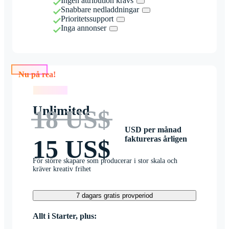
Ingen attribution krävs
Snabbare nedladdningar
Prioritetssupport
Inga annonser
Nu på rea!
Nu på rea!
Unlimited
18 US$
USD per månad
faktureras årligen
15 US$
För större skapare som producerar i stor skala och
kräver kreativ frihet
7 dagars gratis provperiod
Allt i Starter, plus: