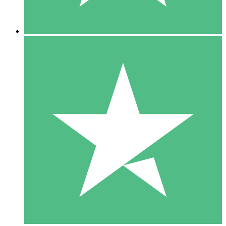
5 Nedladdningar
15
US$
00
10 Nedladdningar
20
US$
00