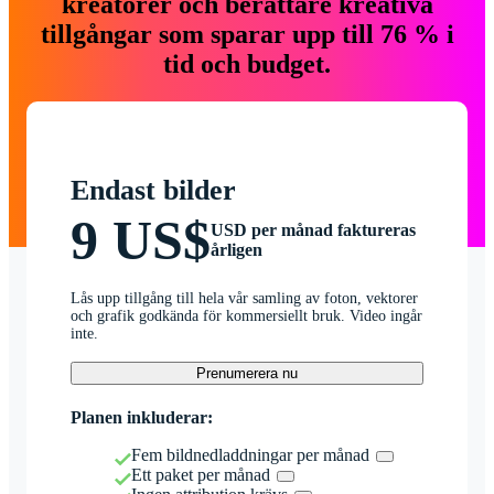
kreatörer och berättare kreativa
tillgångar som sparar upp till 76 % i
tid och budget.
Endast bilder
9 US$
USD per månad faktureras
årligen
Lås upp tillgång till hela vår samling av foton, vektorer
och grafik godkända för kommersiellt bruk. Video ingår
inte.
Prenumerera nu
Planen inkluderar:
Fem bildnedladdningar per månad
Ett paket per månad