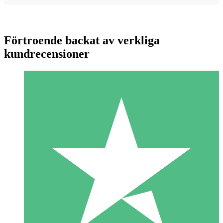
Förtroende backat av verkliga
kundrecensioner
Individuella Kreditpaket
Betala per användning med nedladdningskrediter. Inget
månatligt åtagande krävs.
1 Nedladdningar
10
US$
00