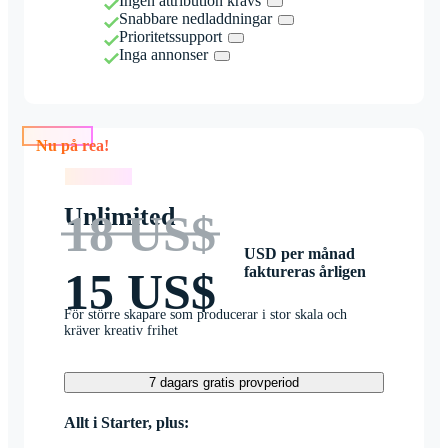
Ingen attribution krävs
Snabbare nedladdningar
Prioritetssupport
Inga annonser
Nu på rea!
Nu på rea!
Unlimited
18 US$
USD per månad
faktureras årligen
15 US$
För större skapare som producerar i stor skala och
kräver kreativ frihet
7 dagars gratis provperiod
Allt i Starter, plus: