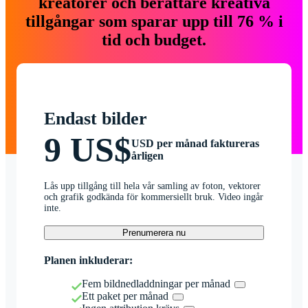
kreatörer och berättare kreativa
tillgångar som sparar upp till 76 % i
tid och budget.
Endast bilder
9 US$
USD per månad faktureras
årligen
Lås upp tillgång till hela vår samling av foton, vektorer
och grafik godkända för kommersiellt bruk. Video ingår
inte.
Prenumerera nu
Planen inkluderar:
Fem bildnedladdningar per månad
Ett paket per månad