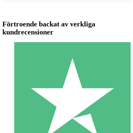
Förtroende backat av verkliga
kundrecensioner
Individuella Kreditpaket
Betala per användning med nedladdningskrediter. Inget
månatligt åtagande krävs.
1 Nedladdningar
10
US$
00