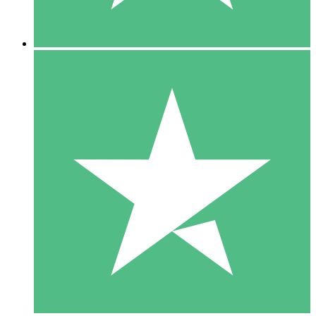
5 Nedladdningar
15
US$
00
10 Nedladdningar
20
US$
00