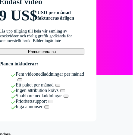
Endast video
9 US$
USD per månad
faktureras årligen
Lås upp tillgång till hela vår samling av
stockvideor och rörlig grafik godkända för
kommersiellt bruk. Bilder ingår inte.
Prenumerera nu
Planen inkluderar:
Fem videonedladdningar per månad
Ett paket per månad
Ingen attribution krävs
Snabbare nedladdningar
Prioritetssupport
Inga annonser
ndare.