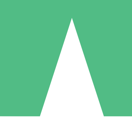
Individuella Kreditpaket
la per användning med nedladdningskrediter. Inget månatligt åtagande k
1 Nedladdningar
5 Nedladdningar
10 Nedladdningar
10
15
20
US$
00
US$
00
US$
00