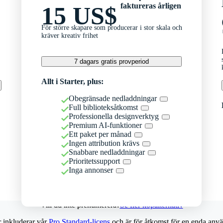
faktureras årligen
15 US$
För större skapare som producerar i stor skala och
kräver kreativ frihet
7 dagars gratis provperiod
Allt i Starter, plus:
Obegränsade nedladdningar
Full biblioteksåtkomst
Professionella designverktyg
Premium AI-funktioner
Ett paket per månad
Ingen attribution krävs
Snabbare nedladdningar
Prioritetssupport
Inga annonser
Vill du inte prenumerera?
Se fler köpalternativ
r inkluderar vår
Pro Standard-licens
och är för åtkomst för en enda anvä