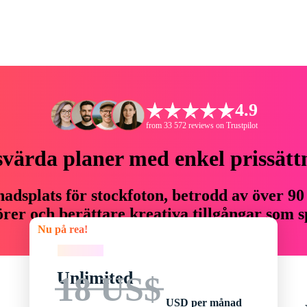
4.9
from 33 572 reviews on Trustpilot
svärda planer med enkel prissätt
adsplats för stockfoton, betrodd av över 90
er och berättare kreativa tillgångar som sp
Nu på rea!
budget.
Nu på rea!
Unlimited
18 US$
USD per månad