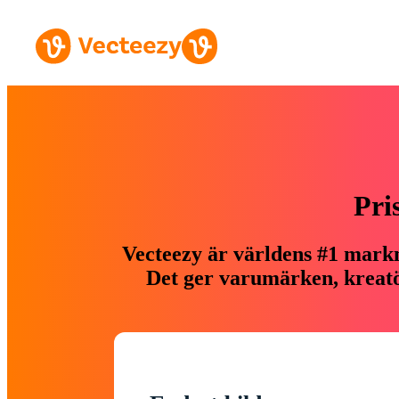
Pri
Vecteezy är världens #1 markn
Det ger varumärken, kreatör