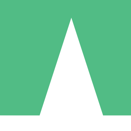
Individuella Kreditpaket
la per användning med nedladdningskrediter. Inget månatligt åtagande k
1 Nedladdningar
5 Nedladdningar
10 Nedladdningar
10
15
20
US$
00
US$
00
US$
00