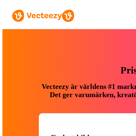
Pri
Vecteezy är världens #1 markn
Det ger varumärken, kreatör