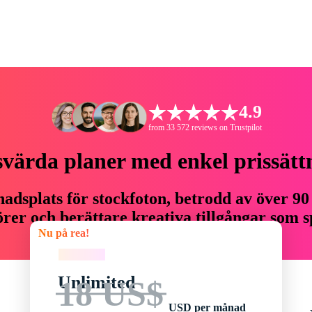
4.9
from 33 572 reviews on Trustpilot
svärda planer med enkel prissätt
adsplats för stockfoton, betrodd av över 90
er och berättare kreativa tillgångar som sp
Nu på rea!
budget.
Nu på rea!
Unlimited
18 US$
USD per månad