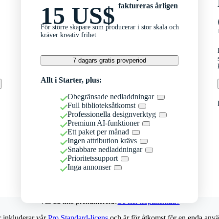
faktureras årligen
15 US$
För större skapare som producerar i stor skala och
kräver kreativ frihet
7 dagars gratis provperiod
Allt i Starter, plus:
Obegränsade nedladdningar
Full biblioteksåtkomst
Professionella designverktyg
Premium AI-funktioner
Ett paket per månad
Ingen attribution krävs
Snabbare nedladdningar
Prioritetssupport
Inga annonser
Vill du inte prenumerera?
Se fler köpalternativ
r inkluderar vår
Pro Standard-licens
och är för åtkomst för en enda anvä