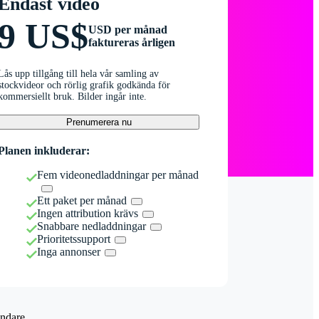
Endast video
9 US$
USD per månad
faktureras årligen
Lås upp tillgång till hela vår samling av
stockvideor och rörlig grafik godkända för
kommersiellt bruk. Bilder ingår inte.
Prenumerera nu
Planen inkluderar:
Fem videonedladdningar per månad
Ett paket per månad
Ingen attribution krävs
Snabbare nedladdningar
Prioritetssupport
Inga annonser
ndare.