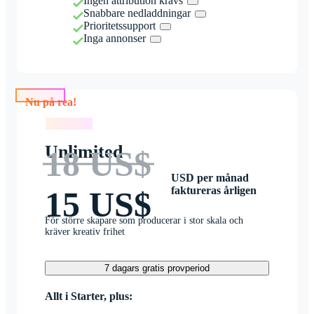
Ingen attribution krävs
Snabbare nedladdningar
Prioritetssupport
Inga annonser
Nu på rea!
Nu på rea!
Unlimited
18 US$
USD per månad
faktureras årligen
15 US$
För större skapare som producerar i stor skala och
kräver kreativ frihet
7 dagars gratis provperiod
Allt i Starter, plus: