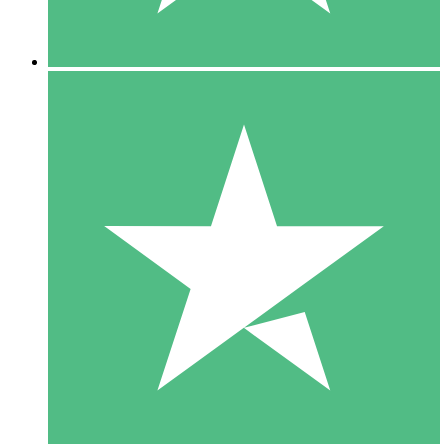
5 Nedladdningar
15
US$
00
10 Nedladdningar
20
US$
00