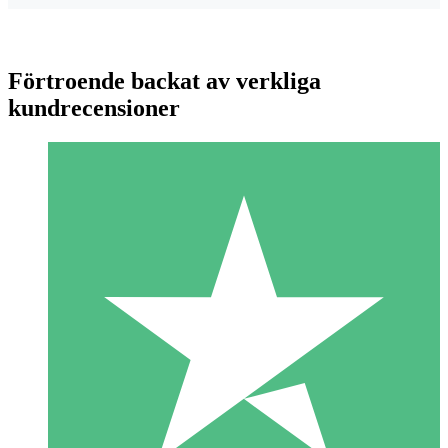
Förtroende backat av verkliga
kundrecensioner
Individuella Kreditpaket
Betala per användning med nedladdningskrediter. Inget
månatligt åtagande krävs.
1 Nedladdningar
10
US$
00