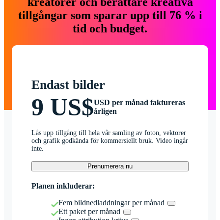
kreatörer och berättare kreativa
tillgångar som sparar upp till 76 % i
tid och budget.
Endast bilder
9 US$
USD per månad faktureras
årligen
Lås upp tillgång till hela vår samling av foton, vektorer
och grafik godkända för kommersiellt bruk. Video ingår
inte.
Prenumerera nu
Planen inkluderar:
Fem bildnedladdningar per månad
Ett paket per månad