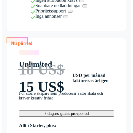
Ingen attribution krävs
Snabbare nedladdningar
Prioritetssupport
Inga annonser
Nu på rea!
Nu på rea!
Unlimited
18 US$
USD per månad
faktureras årligen
15 US$
För större skapare som producerar i stor skala och
kräver kreativ frihet
7 dagars gratis provperiod
Allt i Starter, plus: