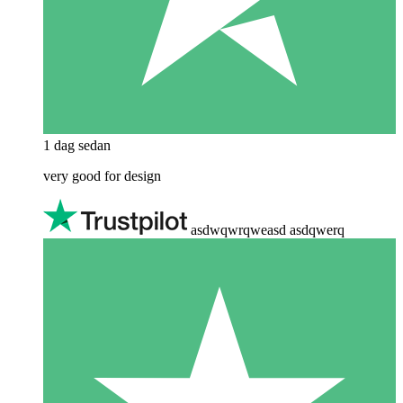
1 dag sedan
very good for design
asdwqwrqweasd asdqwerq