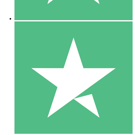
5 Nedladdningar
15
US$
00
10 Nedladdningar
20
US$
00