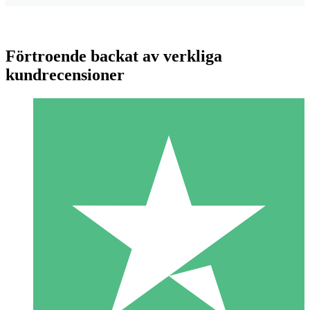
Förtroende backat av verkliga
kundrecensioner
Individuella Kreditpaket
Betala per användning med nedladdningskrediter. Inget
månatligt åtagande krävs.
1 Nedladdningar
10
US$
00