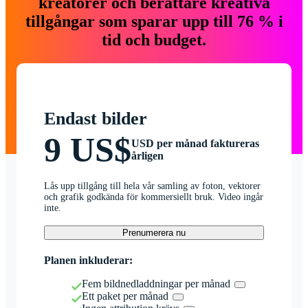
kreatörer och berättare kreativa
tillgångar som sparar upp till 76 % i
tid och budget.
Endast bilder
9 US$
USD per månad faktureras
årligen
Lås upp tillgång till hela vår samling av foton, vektorer
och grafik godkända för kommersiellt bruk. Video ingår
inte.
Prenumerera nu
Planen inkluderar:
Fem bildnedladdningar per månad
Ett paket per månad