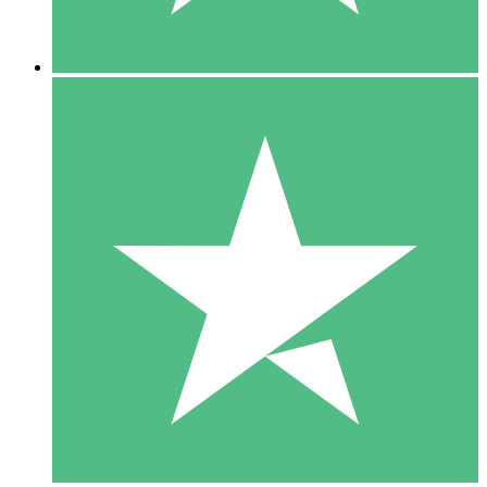
5 Nedladdningar
15
US$
00
10 Nedladdningar
20
US$
00