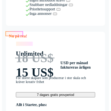
Ingen attribution krävs
Snabbare nedladdningar
Prioritetssupport
Inga annonser
Nu på rea!
Nu på rea!
Unlimited
18 US$
USD per månad
faktureras årligen
15 US$
För större skapare som producerar i stor skala och
kräver kreativ frihet
7 dagars gratis provperiod
Allt i Starter, plus: