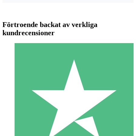
Förtroende backat av verkliga
kundrecensioner
Individuella Kreditpaket
Betala per användning med nedladdningskrediter. Inget
månatligt åtagande krävs.
1 Nedladdningar
10
US$
00