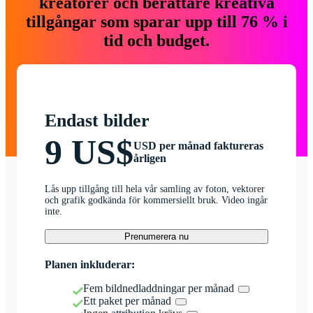
kreatörer och berättare kreativa
tillgångar som sparar upp till 76 % i
tid och budget.
Endast bilder
9 US$
USD per månad faktureras
årligen
Lås upp tillgång till hela vår samling av foton, vektorer
och grafik godkända för kommersiellt bruk. Video ingår
inte.
Prenumerera nu
Planen inkluderar:
Fem bildnedladdningar per månad
Ett paket per månad