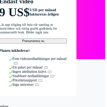
Endast video
9 US$
USD per månad
faktureras årligen
Lås upp tillgång till hela vår samling av
stockvideor och rörlig grafik godkända för
kommersiellt bruk. Bilder ingår inte.
Prenumerera nu
Planen inkluderar:
Fem videonedladdningar per månad
Ett paket per månad
Ingen attribution krävs
Snabbare nedladdningar
Prioritetssupport
Inga annonser
ndare.