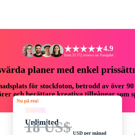
4.9
from 33 572 reviews on Trustpilot
svärda planer med enkel prissätt
adsplats för stockfoton, betrodd av över 90
er och berättare kreativa tillgångar som sp
Nu på rea!
budget.
Nu på rea!
Unlimited
18 US$
USD per månad