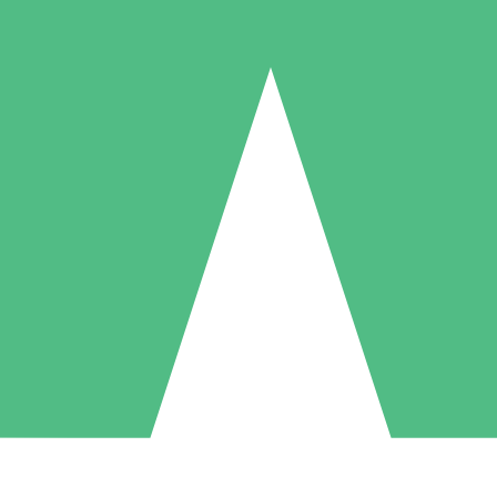
Individuella Kreditpaket
la per användning med nedladdningskrediter. Inget månatligt åtagande k
1 Nedladdningar
5 Nedladdningar
10 Nedladdningar
10
15
20
US$
00
US$
00
US$
00