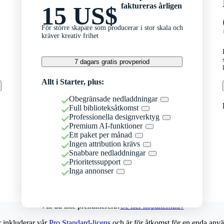
faktureras årligen
15 US$
För större skapare som producerar i stor skala och
kräver kreativ frihet
7 dagars gratis provperiod
Allt i Starter, plus:
Obegränsade nedladdningar
Full biblioteksåtkomst
Professionella designverktyg
Premium AI-funktioner
Ett paket per månad
Ingen attribution krävs
Snabbare nedladdningar
Prioritetssupport
Inga annonser
Vill du inte prenumerera?
Se fler köpalternativ
r inkluderar vår
Pro Standard-licens
och är för åtkomst för en enda anvä