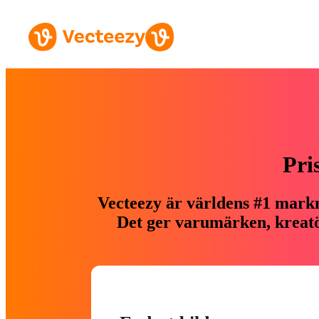
Pri
Vecteezy är världens #1 markn
Det ger varumärken, kreatör