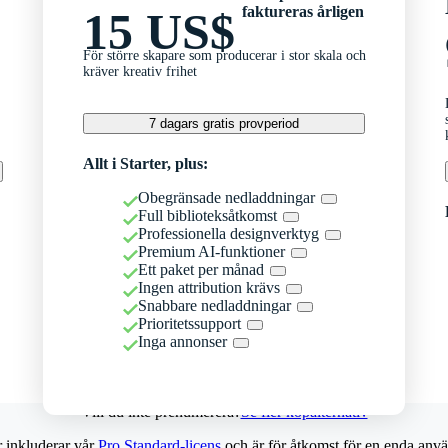
faktureras årligen
15 US$
För större skapare som producerar i stor skala och
kräver kreativ frihet
7 dagars gratis provperiod
Allt i Starter, plus:
Obegränsade nedladdningar
Full biblioteksåtkomst
Professionella designverktyg
Premium AI-funktioner
Ett paket per månad
Ingen attribution krävs
Snabbare nedladdningar
Prioritetssupport
Inga annonser
Vill du inte prenumerera?
Se fler köpalternativ
r inkluderar vår
Pro Standard-licens
och är för åtkomst för en enda anvä