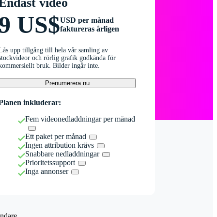
Endast video
9 US$
USD per månad
faktureras årligen
Lås upp tillgång till hela vår samling av
stockvideor och rörlig grafik godkända för
kommersiellt bruk. Bilder ingår inte.
Prenumerera nu
Planen inkluderar:
Fem videonedladdningar per månad
Ett paket per månad
Ingen attribution krävs
Snabbare nedladdningar
Prioritetssupport
Inga annonser
ndare.