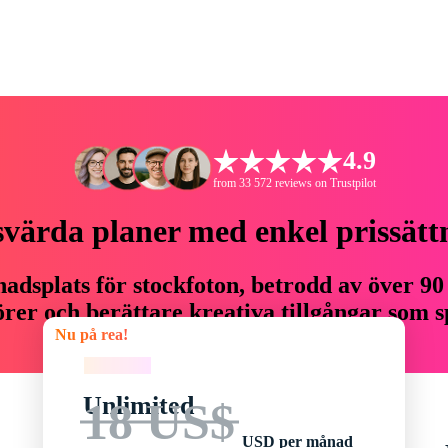
4.9
from 33 572 reviews on Trustpilot
svärda planer med enkel prissätt
adsplats för stockfoton, betrodd av över 90
er och berättare kreativa tillgångar som sp
Nu på rea!
budget.
Nu på rea!
Unlimited
18 US$
USD per månad