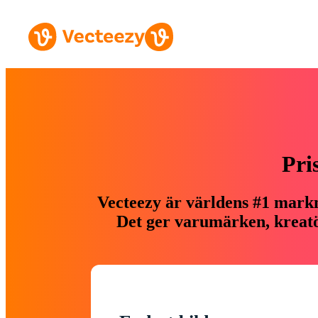
Pri
Vecteezy är världens #1 markn
Det ger varumärken, kreatör