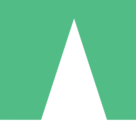
Individuella Kreditpaket
la per användning med nedladdningskrediter. Inget månatligt åtagande k
1 Nedladdningar
5 Nedladdningar
10 Nedladdningar
10
15
20
US$
00
US$
00
US$
00