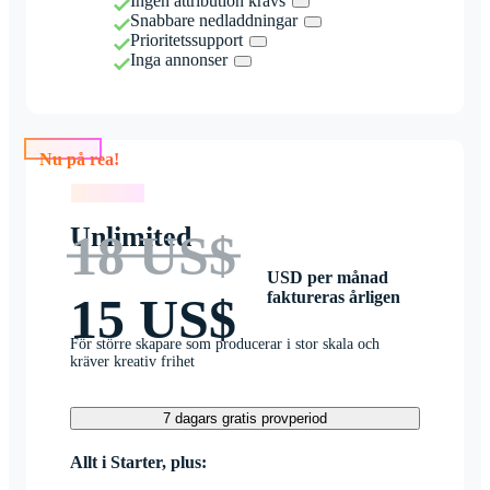
Ingen attribution krävs
Snabbare nedladdningar
Prioritetssupport
Inga annonser
Nu på rea!
Nu på rea!
Unlimited
18 US$
USD per månad
faktureras årligen
15 US$
För större skapare som producerar i stor skala och
kräver kreativ frihet
7 dagars gratis provperiod
Allt i Starter, plus: