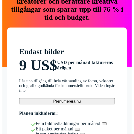
kreatörer och berättare kreativa
tillgångar som sparar upp till 76 % i
tid och budget.
Endast bilder
9 US$
USD per månad faktureras
årligen
Lås upp tillgång till hela vår samling av foton, vektorer
och grafik godkända för kommersiellt bruk. Video ingår
inte.
Prenumerera nu
Planen inkluderar:
Fem bildnedladdningar per månad
Ett paket per månad