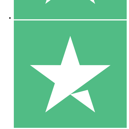
5 Nedladdningar
15
US$
00
10 Nedladdningar
20
US$
00