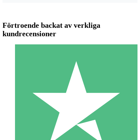
Förtroende backat av verkliga
kundrecensioner
Individuella Kreditpaket
Betala per användning med nedladdningskrediter. Inget
månatligt åtagande krävs.
1 Nedladdningar
10
US$
00