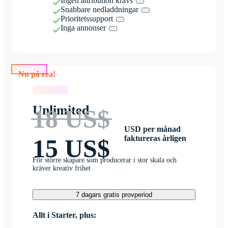
Ingen attribution krävs
Snabbare nedladdningar
Prioritetssupport
Inga annonser
Nu på rea!
Nu på rea!
Unlimited
18 US$
USD per månad
faktureras årligen
15 US$
För större skapare som producerar i stor skala och
kräver kreativ frihet
7 dagars gratis provperiod
Allt i Starter, plus: