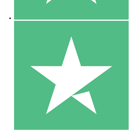
5 Nedladdningar
15
US$
00
10 Nedladdningar
20
US$
00