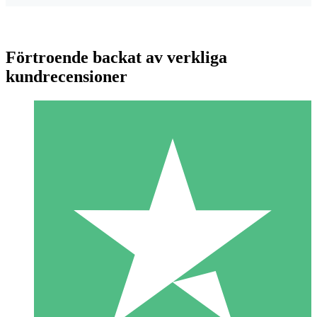
Förtroende backat av verkliga
kundrecensioner
Individuella Kreditpaket
Betala per användning med nedladdningskrediter. Inget
månatligt åtagande krävs.
1 Nedladdningar
10
US$
00