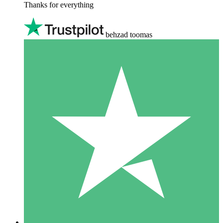
Thanks for everything
behzad toomas