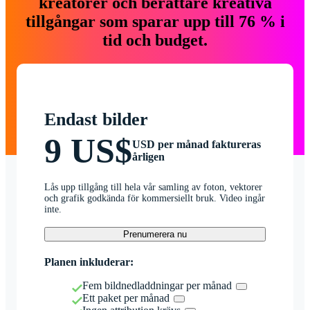
kreatörer och berättare kreativa
tillgångar som sparar upp till 76 % i
tid och budget.
Endast bilder
9 US$
USD per månad faktureras
årligen
Lås upp tillgång till hela vår samling av foton, vektorer
och grafik godkända för kommersiellt bruk. Video ingår
inte.
Prenumerera nu
Planen inkluderar:
Fem bildnedladdningar per månad
Ett paket per månad