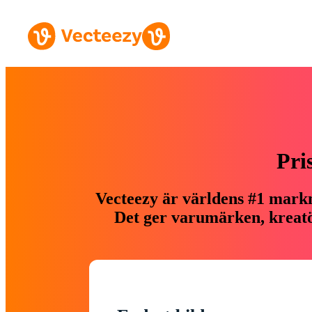
Pri
Vecteezy är världens #1 markn
Det ger varumärken, kreatör