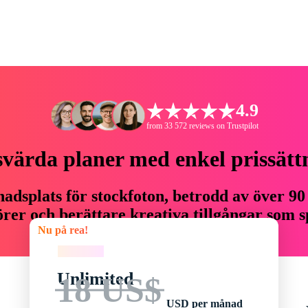
4.9
from 33 572 reviews on Trustpilot
svärda planer med enkel prissätt
adsplats för stockfoton, betrodd av över 90
er och berättare kreativa tillgångar som sp
Nu på rea!
budget.
Nu på rea!
Unlimited
18 US$
USD per månad