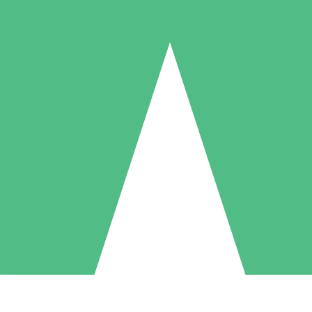
Individuella Kreditpaket
la per användning med nedladdningskrediter. Inget månatligt åtagande k
1 Nedladdningar
5 Nedladdningar
10 Nedladdningar
10
15
20
US$
00
US$
00
US$
00