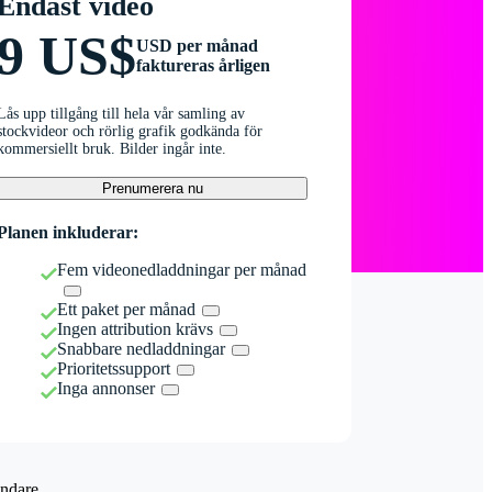
Endast video
9 US$
USD per månad
faktureras årligen
Lås upp tillgång till hela vår samling av
stockvideor och rörlig grafik godkända för
kommersiellt bruk. Bilder ingår inte.
Prenumerera nu
Planen inkluderar:
Fem videonedladdningar per månad
Ett paket per månad
Ingen attribution krävs
Snabbare nedladdningar
Prioritetssupport
Inga annonser
ndare.