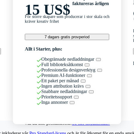
faktureras årligen
15 US$
För större skapare som producerar i stor skala och
kräver kreativ frihet
7 dagars gratis provperiod
Allt i Starter, plus:
Obegränsade nedladdningar
Full biblioteksåtkomst
Professionella designverktyg
Premium AI-funktioner
Ett paket per månad
Ingen attribution krävs
Snabbare nedladdningar
Prioritetssupport
Inga annonser
Vill du inte prenumerera?
Se fler köpalternativ
r inkluderar vår
Pro Standard-licens
och är för åtkomst för en enda anvä