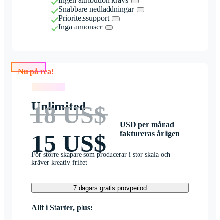
Ingen attribution krävs
Snabbare nedladdningar
Prioritetssupport
Inga annonser
Nu på rea!
Nu på rea!
Unlimited
18 US$
USD per månad
faktureras årligen
15 US$
För större skapare som producerar i stor skala och
kräver kreativ frihet
7 dagars gratis provperiod
Allt i Starter, plus: