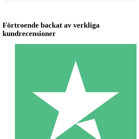
Förtroende backat av verkliga
kundrecensioner
Individuella Kreditpaket
Betala per användning med nedladdningskrediter. Inget
månatligt åtagande krävs.
1 Nedladdningar
10
US$
00