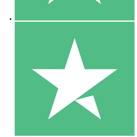
5 Nedladdningar
15
US$
00
10 Nedladdningar
20
US$
00