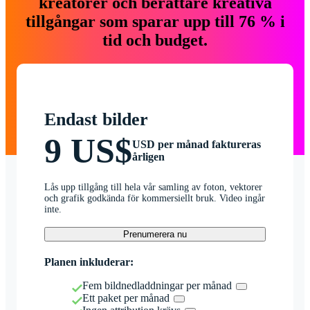
kreatörer och berättare kreativa
tillgångar som sparar upp till 76 % i
tid och budget.
Endast bilder
9 US$
USD per månad faktureras
årligen
Lås upp tillgång till hela vår samling av foton, vektorer
och grafik godkända för kommersiellt bruk. Video ingår
inte.
Prenumerera nu
Planen inkluderar:
Fem bildnedladdningar per månad
Ett paket per månad