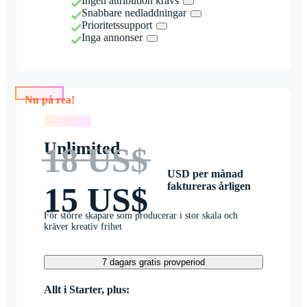
Ingen attribution krävs
Snabbare nedladdningar
Prioritetssupport
Inga annonser
Nu på rea!
Nu på rea!
Unlimited
18 US$
USD per månad
faktureras årligen
15 US$
För större skapare som producerar i stor skala och
kräver kreativ frihet
7 dagars gratis provperiod
Allt i Starter, plus: