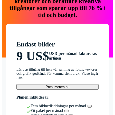
kreatörer och berättare kreativa
tillgångar som sparar upp till 76 % i
tid och budget.
Endast bilder
9 US$
USD per månad faktureras
årligen
Lås upp tillgång till hela vår samling av foton, vektorer
och grafik godkända för kommersiellt bruk. Video ingår
inte.
Prenumerera nu
Planen inkluderar:
Fem bildnedladdningar per månad
Ett paket per månad