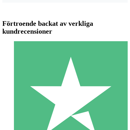
Förtroende backat av verkliga
kundrecensioner
Individuella Kreditpaket
Betala per användning med nedladdningskrediter. Inget
månatligt åtagande krävs.
1 Nedladdningar
10
US$
00