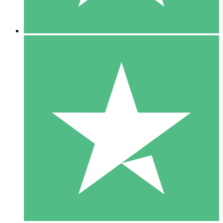
5 Nedladdningar
15
US$
00
10 Nedladdningar
20
US$
00