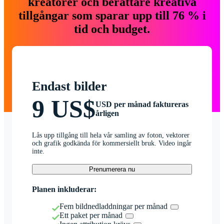
kreatörer och berättare kreativa
tillgångar som sparar upp till 76 % i
tid och budget.
Endast bilder
9 US$
USD per månad faktureras
årligen
Lås upp tillgång till hela vår samling av foton, vektorer
och grafik godkända för kommersiellt bruk. Video ingår
inte.
Prenumerera nu
Planen inkluderar:
Fem bildnedladdningar per månad
Ett paket per månad