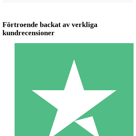
Förtroende backat av verkliga
kundrecensioner
Individuella Kreditpaket
Betala per användning med nedladdningskrediter. Inget
månatligt åtagande krävs.
1 Nedladdningar
10
US$
00