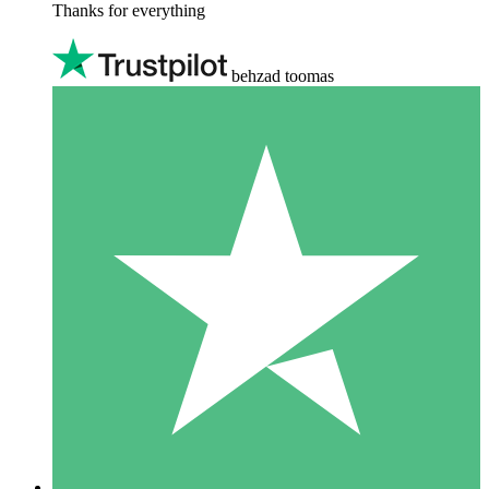
Thanks for everything
behzad toomas