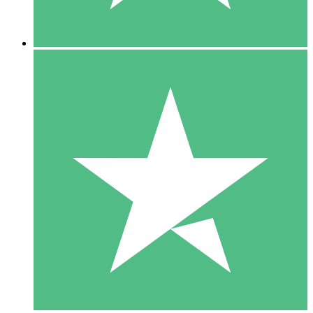
5 Nedladdningar
15
US$
00
10 Nedladdningar
20
US$
00