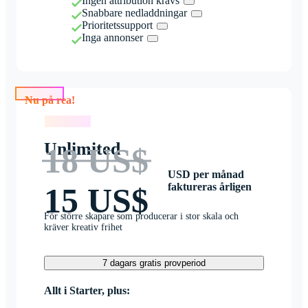
Ingen attribution krävs
Snabbare nedladdningar
Prioritetssupport
Inga annonser
Nu på rea!
Nu på rea!
Unlimited
18 US$
USD per månad
faktureras årligen
15 US$
För större skapare som producerar i stor skala och
kräver kreativ frihet
7 dagars gratis provperiod
Allt i Starter, plus: