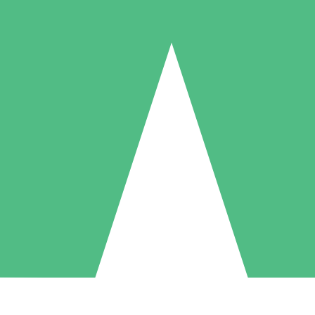
Individuella Kreditpaket
la per användning med nedladdningskrediter. Inget månatligt åtagande k
1 Nedladdningar
5 Nedladdningar
10 Nedladdningar
10
15
20
US$
00
US$
00
US$
00