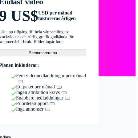
Endast video
9 US$
USD per månad
faktureras årligen
Lås upp tillgång till hela vår samling av
stockvideor och rörlig grafik godkända för
kommersiellt bruk. Bilder ingår inte.
Prenumerera nu
Planen inkluderar:
Fem videonedladdningar per månad
Ett paket per månad
Ingen attribution krävs
Snabbare nedladdningar
Prioritetssupport
Inga annonser
ndare.