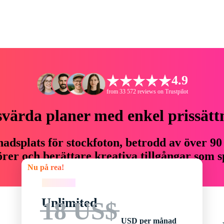
4.9
from 33 572 reviews on Trustpilot
svärda planer med enkel prissätt
adsplats för stockfoton, betrodd av över 90
er och berättare kreativa tillgångar som sp
Nu på rea!
budget.
Nu på rea!
Unlimited
18 US$
USD per månad