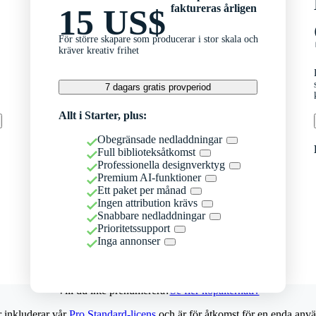
faktureras årligen
15 US$
För större skapare som producerar i stor skala och
kräver kreativ frihet
7 dagars gratis provperiod
Allt i Starter, plus:
Obegränsade nedladdningar
Full biblioteksåtkomst
Professionella designverktyg
Premium AI-funktioner
Ett paket per månad
Ingen attribution krävs
Snabbare nedladdningar
Prioritetssupport
Inga annonser
Vill du inte prenumerera?
Se fler köpalternativ
r inkluderar vår
Pro Standard-licens
och är för åtkomst för en enda anvä