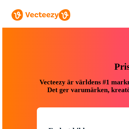
Pri
Vecteezy är världens #1 markn
Det ger varumärken, kreatör