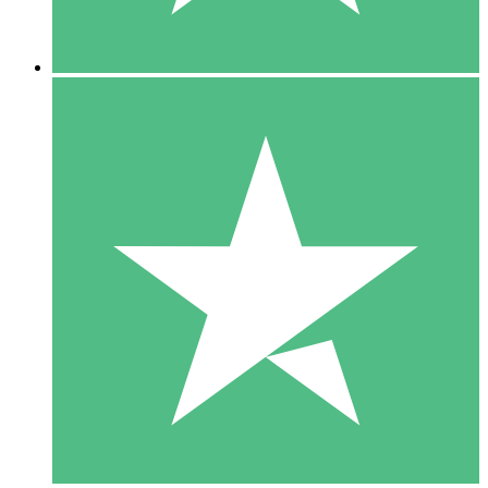
5 Nedladdningar
15
US$
00
10 Nedladdningar
20
US$
00