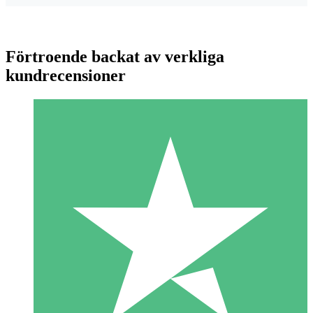
Förtroende backat av verkliga
kundrecensioner
Individuella Kreditpaket
Betala per användning med nedladdningskrediter. Inget
månatligt åtagande krävs.
1 Nedladdningar
10
US$
00