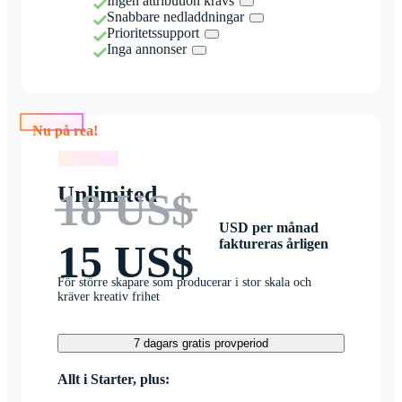
Ingen attribution krävs
Snabbare nedladdningar
Prioritetssupport
Inga annonser
Nu på rea!
Nu på rea!
Unlimited
18 US$
USD per månad
faktureras årligen
15 US$
För större skapare som producerar i stor skala och
kräver kreativ frihet
7 dagars gratis provperiod
Allt i Starter, plus: