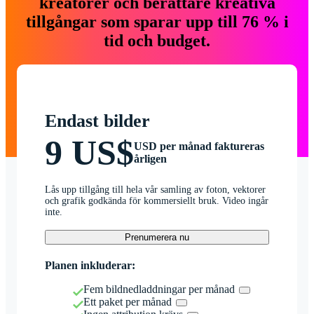
kreatörer och berättare kreativa
tillgångar som sparar upp till 76 % i
tid och budget.
Endast bilder
9 US$
USD per månad faktureras
årligen
Lås upp tillgång till hela vår samling av foton, vektorer
och grafik godkända för kommersiellt bruk. Video ingår
inte.
Prenumerera nu
Planen inkluderar:
Fem bildnedladdningar per månad
Ett paket per månad