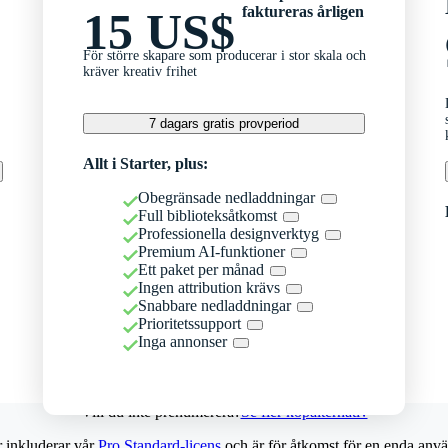
faktureras årligen
15 US$
För större skapare som producerar i stor skala och
kräver kreativ frihet
7 dagars gratis provperiod
Allt i Starter, plus:
Obegränsade nedladdningar
Full biblioteksåtkomst
Professionella designverktyg
Premium AI-funktioner
Ett paket per månad
Ingen attribution krävs
Snabbare nedladdningar
Prioritetssupport
Inga annonser
Vill du inte prenumerera?
Se fler köpalternativ
r inkluderar vår
Pro Standard-licens
och är för åtkomst för en enda anvä