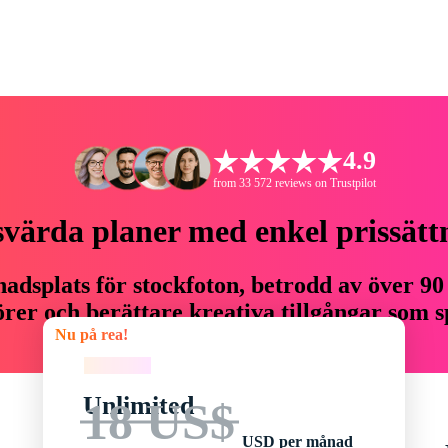
4.9
from 33 572 reviews on Trustpilot
svärda planer med enkel prissätt
adsplats för stockfoton, betrodd av över 90
er och berättare kreativa tillgångar som sp
Nu på rea!
budget.
Nu på rea!
Unlimited
18 US$
USD per månad