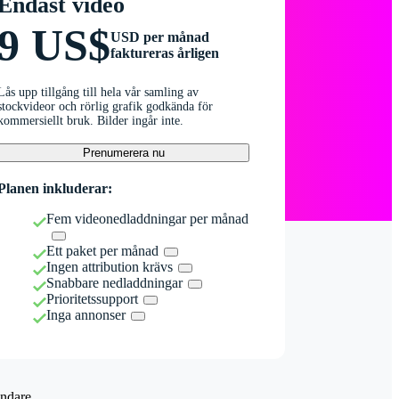
Endast video
9 US$
USD per månad
faktureras årligen
Lås upp tillgång till hela vår samling av
stockvideor och rörlig grafik godkända för
kommersiellt bruk. Bilder ingår inte.
Prenumerera nu
Planen inkluderar:
Fem videonedladdningar per månad
Ett paket per månad
Ingen attribution krävs
Snabbare nedladdningar
Prioritetssupport
Inga annonser
ndare.