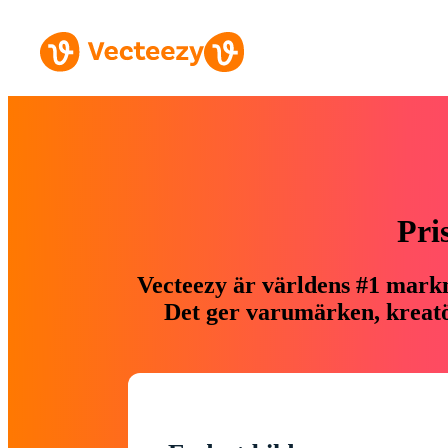
Pri
Vecteezy är världens #1 markn
Det ger varumärken, kreatör