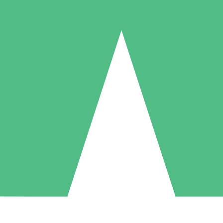
Individuella Kreditpaket
la per användning med nedladdningskrediter. Inget månatligt åtagande k
1 Nedladdningar
5 Nedladdningar
10 Nedladdningar
10
15
20
US$
00
US$
00
US$
00