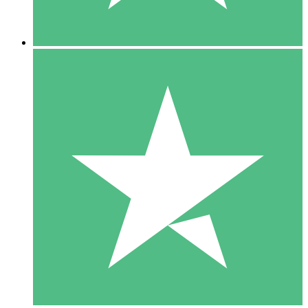
5 Nedladdningar
15
US$
00
10 Nedladdningar
20
US$
00