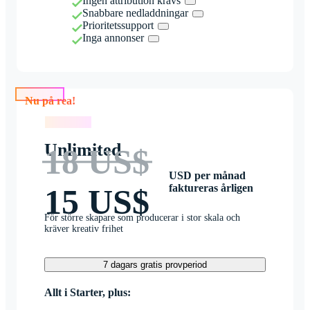
Ingen attribution krävs
Snabbare nedladdningar
Prioritetssupport
Inga annonser
Nu på rea!
Nu på rea!
Unlimited
18 US$
USD per månad
faktureras årligen
15 US$
För större skapare som producerar i stor skala och
kräver kreativ frihet
7 dagars gratis provperiod
Allt i Starter, plus: