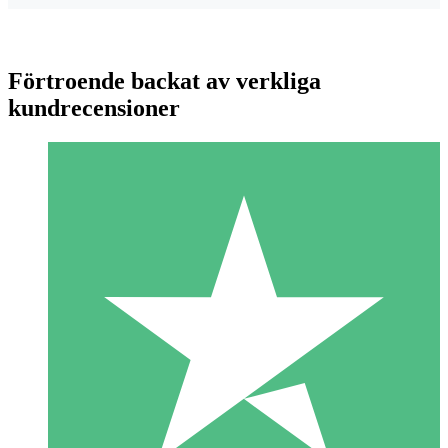
Förtroende backat av verkliga
kundrecensioner
Individuella Kreditpaket
Betala per användning med nedladdningskrediter. Inget
månatligt åtagande krävs.
1 Nedladdningar
10
US$
00