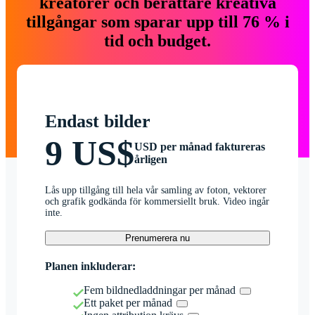
kreatörer och berättare kreativa
tillgångar som sparar upp till 76 % i
tid och budget.
Endast bilder
9 US$
USD per månad faktureras
årligen
Lås upp tillgång till hela vår samling av foton, vektorer
och grafik godkända för kommersiellt bruk. Video ingår
inte.
Prenumerera nu
Planen inkluderar:
Fem bildnedladdningar per månad
Ett paket per månad