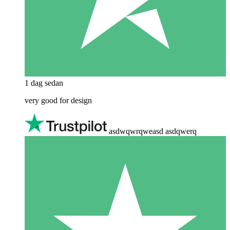
1 dag sedan
very good for design
asdwqwrqweasd asdqwerq