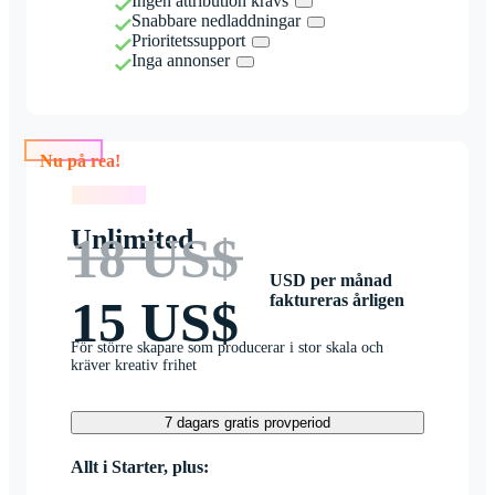
Ingen attribution krävs
Snabbare nedladdningar
Prioritetssupport
Inga annonser
Nu på rea!
Nu på rea!
Unlimited
18 US$
USD per månad
faktureras årligen
15 US$
För större skapare som producerar i stor skala och
kräver kreativ frihet
7 dagars gratis provperiod
Allt i Starter, plus: