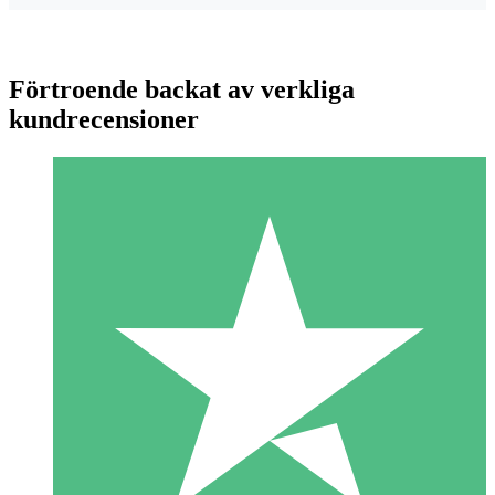
Förtroende backat av verkliga
kundrecensioner
Individuella Kreditpaket
Betala per användning med nedladdningskrediter. Inget
månatligt åtagande krävs.
1 Nedladdningar
10
US$
00