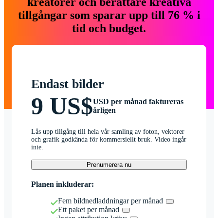
kreatörer och berättare kreativa
tillgångar som sparar upp till 76 % i
tid och budget.
Endast bilder
9 US$
USD per månad faktureras
årligen
Lås upp tillgång till hela vår samling av foton, vektorer
och grafik godkända för kommersiellt bruk. Video ingår
inte.
Prenumerera nu
Planen inkluderar:
Fem bildnedladdningar per månad
Ett paket per månad