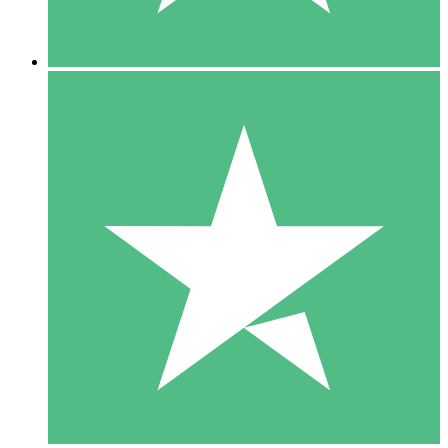
5 Nedladdningar
15
US$
00
10 Nedladdningar
20
US$
00