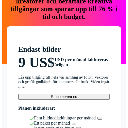
kreatörer och berättare kreativa
tillgångar som sparar upp till 76 % i
tid och budget.
Endast bilder
9 US$
USD per månad faktureras
årligen
Lås upp tillgång till hela vår samling av foton, vektorer
och grafik godkända för kommersiellt bruk. Video ingår
inte.
Prenumerera nu
Planen inkluderar:
Fem bildnedladdningar per månad
Ett paket per månad