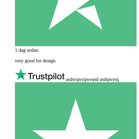
1 dag sedan
very good for design
asdwqwrqweasd asdqwerq