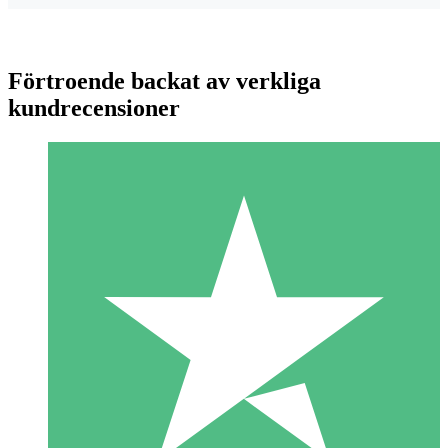
Förtroende backat av verkliga
kundrecensioner
Individuella Kreditpaket
Betala per användning med nedladdningskrediter. Inget
månatligt åtagande krävs.
1 Nedladdningar
10
US$
00