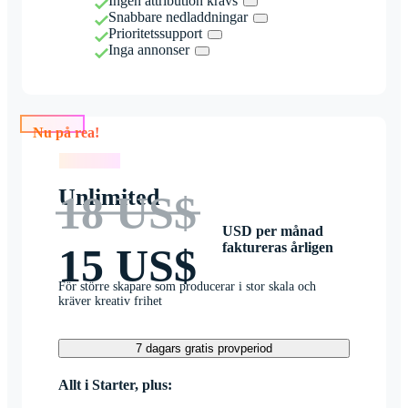
Ingen attribution krävs
Snabbare nedladdningar
Prioritetssupport
Inga annonser
Nu på rea!
Nu på rea!
Unlimited
18 US$
USD per månad
faktureras årligen
15 US$
För större skapare som producerar i stor skala och
kräver kreativ frihet
7 dagars gratis provperiod
Allt i Starter, plus: