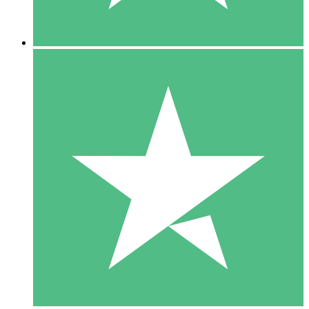
5 Nedladdningar
15
US$
00
10 Nedladdningar
20
US$
00