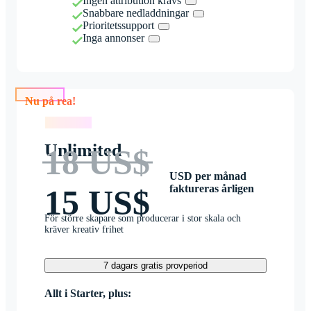
Ingen attribution krävs
Snabbare nedladdningar
Prioritetssupport
Inga annonser
Nu på rea!
Nu på rea!
Unlimited
18 US$
USD per månad
faktureras årligen
15 US$
För större skapare som producerar i stor skala och
kräver kreativ frihet
7 dagars gratis provperiod
Allt i Starter, plus: