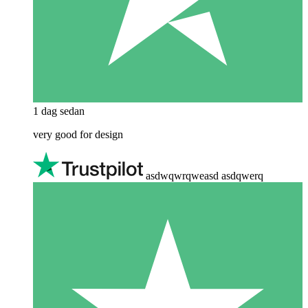
1 dag sedan
very good for design
asdwqwrqweasd asdqwerq