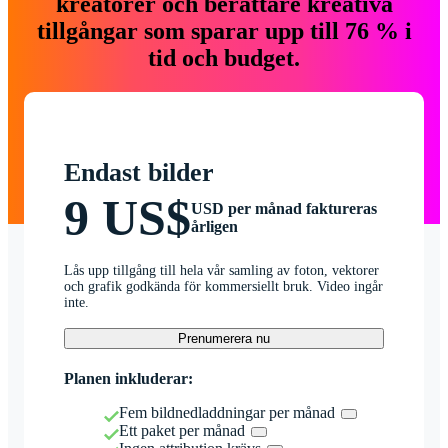
kreatörer och berättare kreativa
tillgångar som sparar upp till 76 % i
tid och budget.
Endast bilder
9 US$
USD per månad faktureras
årligen
Lås upp tillgång till hela vår samling av foton, vektorer
och grafik godkända för kommersiellt bruk. Video ingår
inte.
Prenumerera nu
Planen inkluderar:
Fem bildnedladdningar per månad
Ett paket per månad