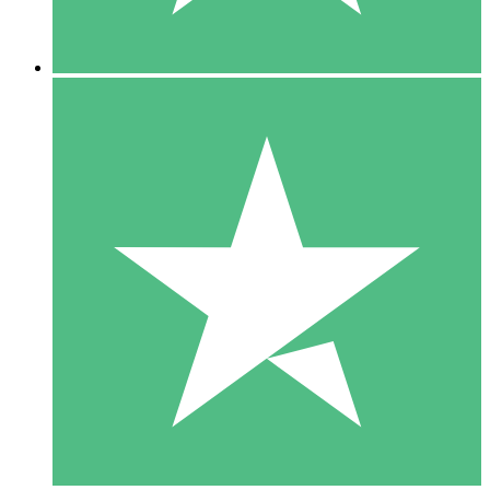
5 Nedladdningar
15
US$
00
10 Nedladdningar
20
US$
00