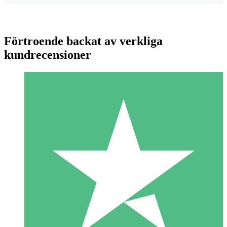
Förtroende backat av verkliga
kundrecensioner
Individuella Kreditpaket
Betala per användning med nedladdningskrediter. Inget
månatligt åtagande krävs.
1 Nedladdningar
10
US$
00