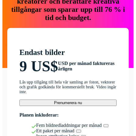
kreatörer och berättare kreativa
tillgångar som sparar upp till 76 % i
tid och budget.
Endast bilder
9 US$
USD per månad faktureras
årligen
Lås upp tillgång till hela vår samling av foton, vektorer
och grafik godkända för kommersiellt bruk. Video ingår
inte.
Prenumerera nu
Planen inkluderar:
Fem bildnedladdningar per månad
Ett paket per månad