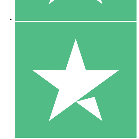
5 Nedladdningar
15
US$
00
10 Nedladdningar
20
US$
00