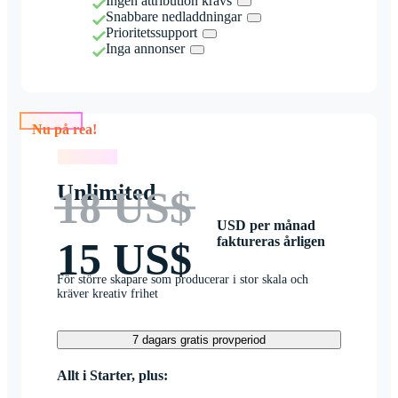
Ingen attribution krävs
Snabbare nedladdningar
Prioritetssupport
Inga annonser
Nu på rea!
Nu på rea!
Unlimited
18 US$
USD per månad
faktureras årligen
15 US$
För större skapare som producerar i stor skala och
kräver kreativ frihet
7 dagars gratis provperiod
Allt i Starter, plus: