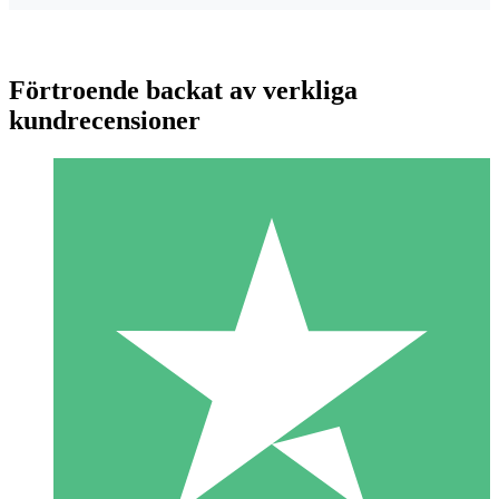
Förtroende backat av verkliga
kundrecensioner
Individuella Kreditpaket
Betala per användning med nedladdningskrediter. Inget
månatligt åtagande krävs.
1 Nedladdningar
10
US$
00