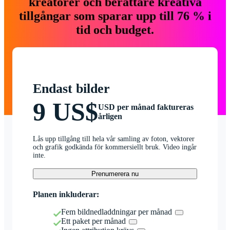
kreatörer och berättare kreativa
tillgångar som sparar upp till 76 % i
tid och budget.
Endast bilder
9 US$
USD per månad faktureras
årligen
Lås upp tillgång till hela vår samling av foton, vektorer
och grafik godkända för kommersiellt bruk. Video ingår
inte.
Prenumerera nu
Planen inkluderar:
Fem bildnedladdningar per månad
Ett paket per månad