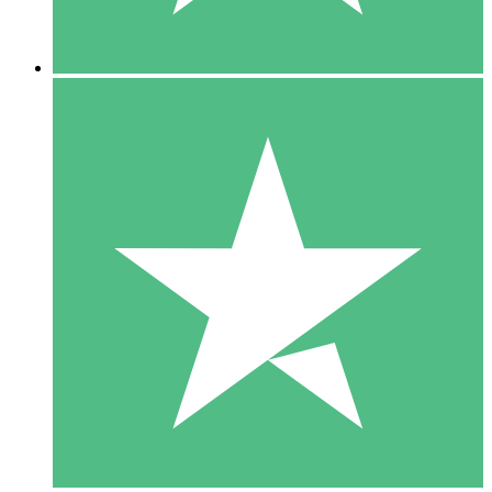
5 Nedladdningar
15
US$
00
10 Nedladdningar
20
US$
00