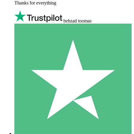
Thanks for everything
behzad toomas