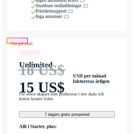
Ingen attribution krävs
Snabbare nedladdningar
Prioritetssupport
Inga annonser
Nu på rea!
Nu på rea!
Unlimited
18 US$
USD per månad
faktureras årligen
15 US$
För större skapare som producerar i stor skala och
kräver kreativ frihet
7 dagars gratis provperiod
Allt i Starter, plus: