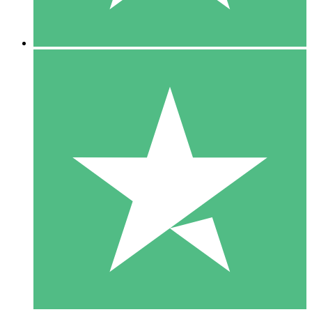
5 Nedladdningar
15
US$
00
10 Nedladdningar
20
US$
00