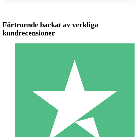
Förtroende backat av verkliga
kundrecensioner
Individuella Kreditpaket
Betala per användning med nedladdningskrediter. Inget
månatligt åtagande krävs.
1 Nedladdningar
10
US$
00