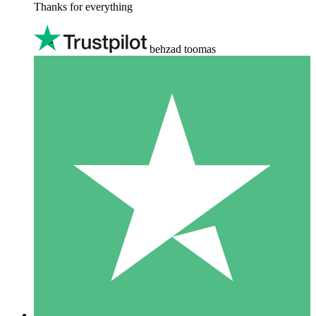
Thanks for everything
behzad toomas