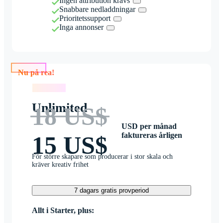
Ingen attribution krävs
Snabbare nedladdningar
Prioritetssupport
Inga annonser
Nu på rea!
Nu på rea!
Unlimited
18 US$
USD per månad
faktureras årligen
15 US$
För större skapare som producerar i stor skala och
kräver kreativ frihet
7 dagars gratis provperiod
Allt i Starter, plus: