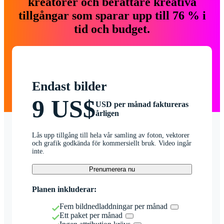
kreatörer och berättare kreativa
tillgångar som sparar upp till 76 % i
tid och budget.
Endast bilder
9 US$
USD per månad faktureras
årligen
Lås upp tillgång till hela vår samling av foton, vektorer
och grafik godkända för kommersiellt bruk. Video ingår
inte.
Prenumerera nu
Planen inkluderar:
Fem bildnedladdningar per månad
Ett paket per månad