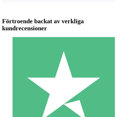
Förtroende backat av verkliga
kundrecensioner
Individuella Kreditpaket
Betala per användning med nedladdningskrediter. Inget
månatligt åtagande krävs.
1 Nedladdningar
10
US$
00