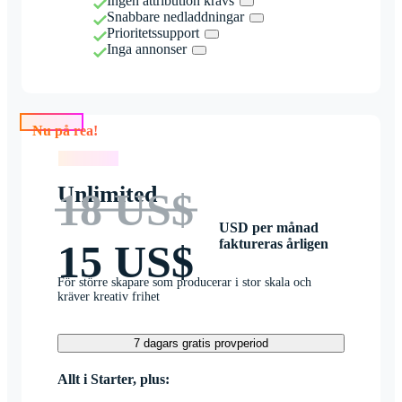
Ingen attribution krävs
Snabbare nedladdningar
Prioritetssupport
Inga annonser
Nu på rea!
Nu på rea!
Unlimited
18 US$
USD per månad
faktureras årligen
15 US$
För större skapare som producerar i stor skala och
kräver kreativ frihet
7 dagars gratis provperiod
Allt i Starter, plus: