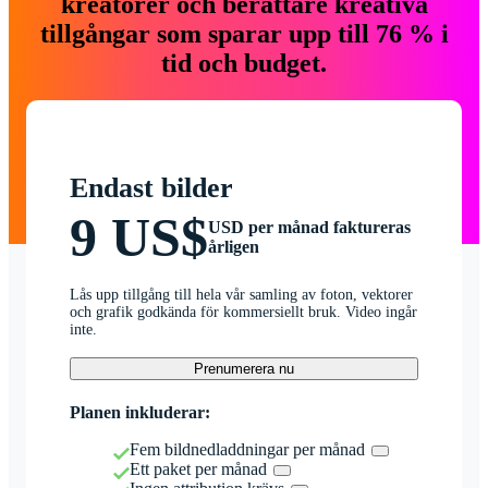
kreatörer och berättare kreativa
tillgångar som sparar upp till 76 % i
tid och budget.
Endast bilder
9 US$
USD per månad faktureras
årligen
Lås upp tillgång till hela vår samling av foton, vektorer
och grafik godkända för kommersiellt bruk. Video ingår
inte.
Prenumerera nu
Planen inkluderar:
Fem bildnedladdningar per månad
Ett paket per månad